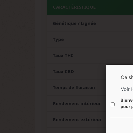
CARACTÉRISTIQUE
Génétique / Lignée
Type
Taux THC
Taux CBD
Ce si
Temps de floraison
Voir 
Bienv
Rendement intérieur
pour p
Rendement extérieur