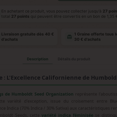
En achetant ce produit, vous pouvez collecter jusqu'à
27
poin
total
27
points
qui peuvent être convertis en un bon de
1,35 
Livraison gratuite dès 40 €
1 Graine offerte tous l
redeem
d'achats
30 € d'achats
Description
Détails du produit
e : L'Excellence Californienne de Humbol
ngs de Humboldt Seed Organization
représente l'aboutiss
tte variété d'exception, issue du croisement entre Bl
e Indica (70% Indica / 30% Sativa) aux caractéristiques r
mboldt Seeds, cette
variété indica féminisée
se disting