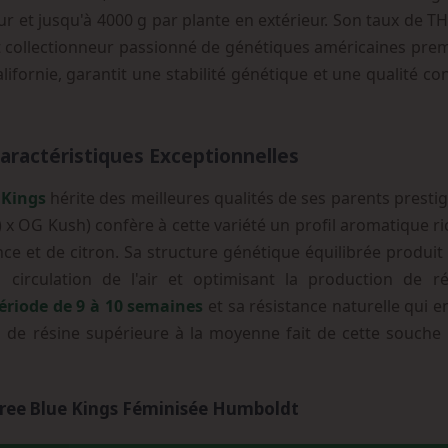
r et jusqu'à 4000 g par plante en extérieur. Son taux de THC
t collectionneur passionné de génétiques américaines pr
ifornie, garantit une stabilité génétique et une qualité c
aractéristiques Exceptionnelles
 Kings
hérite des meilleures qualités de ses parents presti
 x OG Kush) confère à cette variété un profil aromatique ri
ce et de citron. Sa structure génétique équilibrée produi
a circulation de l'air et optimisant la production de r
ériode de 9 à 10 semaines
et sa résistance naturelle qui e
n de résine supérieure à la moyenne fait de cette souche 
hree Blue Kings Féminisée Humboldt