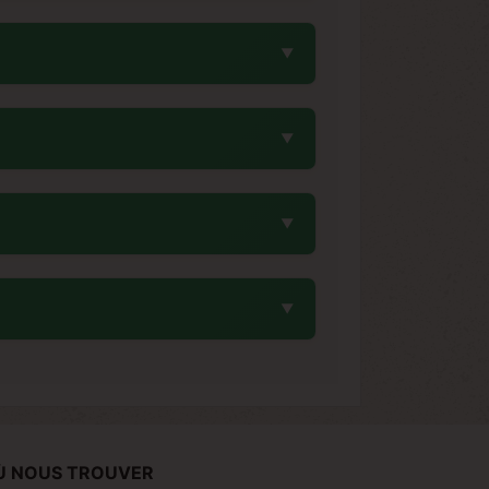
0 jours. Cette durée relativement courte
ment tout en bénéficiant de rendements
ulture intérieure et jusqu'à 3000-4000
itée de Blue Dream et sa structure avec
 frais, sec et sombre. Une température
métiques avec des sachets déshydratants
e Dream x Three Kings, où Three Kings
onfère à la variété son profil unique
pour les collectionneurs débutants. Sa
nization offrent une marge de sécurité
Ù NOUS TROUVER