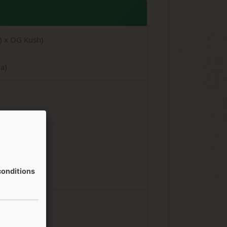
) x OG Kush)
a)
onditions