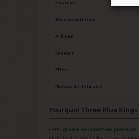
Hauteur
Récolte extérieur
Arômes
Saveurs
Effets
Niveau de difficulté
Pourquoi Three Blue Kings 
Cette
graine de collection premium
et de facilité. Les collectionneurs ex