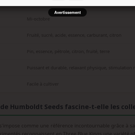
3-4 mètres en extérieur
Avertissement
Mi-octobre
Fruité, sucré, acide, essence, carburant, citron
Pin, essence, pétrole, citron, fruité, terre
Puissant et durable, relaxant physique, stimulation 
Facile à cultiver
de Humboldt Seeds fascine-t-elle les coll
s'impose comme une référence incontournable grâce à s
périmentés reconnaissent en Three Blue Kings une variété o