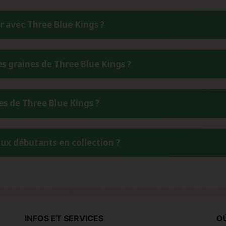
e floraison de 9 à 10 semaines en intérieur, soit environ 63 à 7
 avec Three Blue Kings ?
ermet aux collectionneurs d'apprécier sa rapidité de développe
/m².
zation offre des rendements remarquables : 450 à 600 g/m² en c
 graines de Three Blue Kings ?
ances exceptionnelles s'expliquent par sa génétique robuste hér
vorisant le développement optimal.
 de vos graines Three Blue Kings, stockez-les dans un endroit
es de Three Blue Kings ?
d'humidité inférieur à 9% est idéale. Utilisez des contenants her
s de conservation.
nt entre Blue Dream et Three Kings. La lignée complète est Blu
aux débutants en collection ?
eadband x Sour Diesel) x OG Kush). Cette génétique complexe c
lité de culture.
sée comme facile à cultiver, ce qui en fait un excellent choix 
lide et sa stabilité génétique garantie par Humboldt Seed Orga
erreurs mineures tout en offrant des résultats satisfaisants.
INFOS ET SERVICES
O