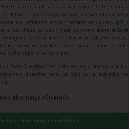
 Blue Dream et la puissance caractéristique de Three Kings.
s différents phénotypes, un critère essentiel pour les 
ouche aux différents environnements de culture, qu'il s'
en climat chaud, en fait un choix polyvalent apprécié. La
pr
témoignent de l'excellence du travail de sélection réalisé
te également un excellent investissement pour les collec
aine authentique et performante.
n Three Blue Kings Féminisée est une graine de collection
rictement interdites dans les pays où la législation ne l
 pays.
hree Blue Kings Féminisée
de Three Blue Kings en intérieur ?