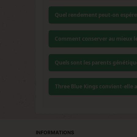
Three Blue Kings présente une période d
Quel rendement peut-on espérer
pour une variété à dominance Indica p
exceptionnels pouvant atteindre 600 g
Cette variété de Humboldt Seed Organi
Comment conserver au mieux les
g par plante en extérieur. Ces perform
des espaces internodaux importants fa
Pour préserver la viabilité génétique
Quels sont les parents génétiqu
constante entre 6 et 8°C avec un taux 
pour maintenir ces conditions optimale
Three Blue Kings résulte du croiseme
Three Blue Kings convient-elle 
provient elle-même du croisement ((H
mêlant puissance, arômes fruités et faci
Absolument, Three Blue Kings est clas
résistance naturelle, sa structure so
appréciable. Cette variété pardonne les 
INFORMATIONS