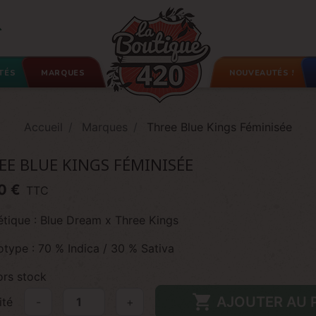

TÉS
MARQUES
NOUVEAUTÉS !
Accueil
Marques
Three Blue Kings Féminisée
EE BLUE KINGS FÉMINISÉE
0 €
TTC
étique : Blue Dream x Three Kings
otype : 70 % Indica / 30 % Sativa
rs stock

AJOUTER AU 
ité
-
+