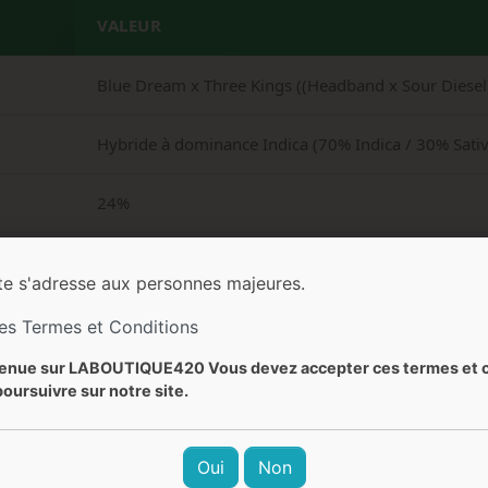
VALEUR
Blue Dream x Three Kings ((Headband x Sour Diesel
Hybride à dominance Indica (70% Indica / 30% Sativ
24%
0,1%
te s'adresse aux personnes majeures.
9-10 semaines (63-70 jours)
les Termes et Conditions
enue sur LABOUTIQUE420 Vous devez accepter ces termes et c
450-600 g/m²
oursuivre sur notre site.
3000-4000 g/plante
Oui
Non