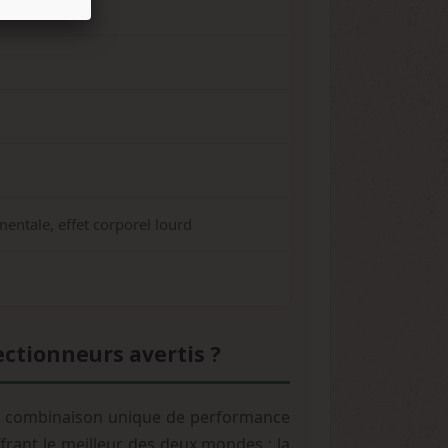
mentale, effet corporel lourd
ectionneurs avertis ?
a combinaison unique de performance
ffrant le meilleur des deux mondes : la