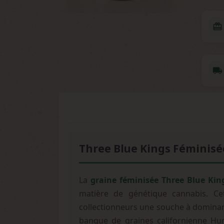
redeem
local_shipping
Three Blue Kings Féminisé
La
graine féminisée Three Blue Ki
matière de génétique cannabis. Ce
collectionneurs une souche à dominanc
banque de graines californienne Hu