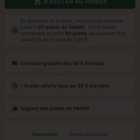

AJOUTER AU PANIER
En achetant ce produit, vous pouvez collecter
jusqu'à
80
points de fidélité
. Votre panier
redeem
contiendra au total
80
points
qui peuvent être
convertis en un bon de
4,00 €
.
local_shipping
Livraison gratuite dès 40 € d'achats
redeem
1 Graine offerte tous les 30 € d'achats

Gagnez des points de fidélité
Description
Détails du produit