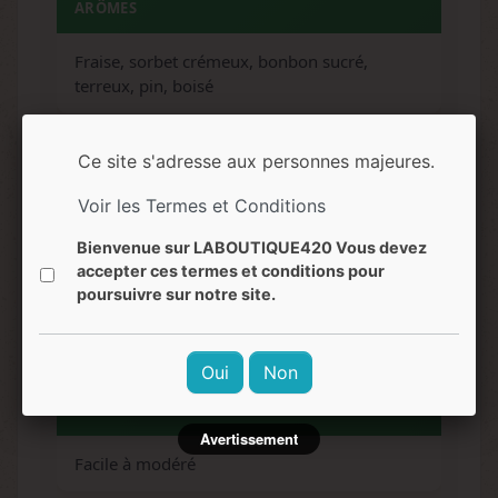
ARÔMES
Fraise, sorbet crémeux, bonbon sucré,
terreux, pin, boisé
SAVEURS
Ce site s'adresse aux personnes majeures.
Fraise sucrée, crème, citrus, herbes, fruité
Voir les Termes et Conditions
Bienvenue sur LABOUTIQUE420 Vous devez
EFFETS
accepter ces termes et conditions pour
poursuivre sur notre site.
Euphorie, relaxation, créativité, bonheur,
apaisement corporel
Oui
Non
NIVEAU DE DIFFICULTÉ
Avertissement
Facile à modéré