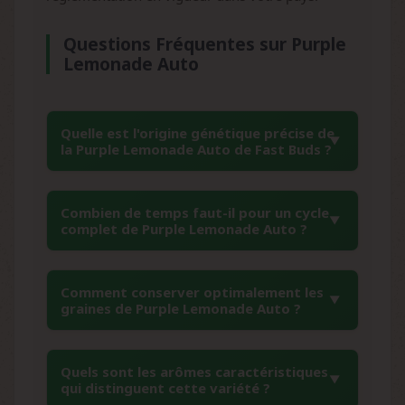
Questions Fréquentes sur Purple
Lemonade Auto
Quelle est l'origine génétique précise de
la Purple Lemonade Auto de Fast Buds ?
La Purple Lemonade Auto résulte du
Combien de temps faut-il pour un cycle
croisement entre des génétiques Purple Kush
complet de Purple Lemonade Auto ?
Auto californiennes et des souches citronnées
sélectionnées. Cette combinaison unique
Cette variété autofloraison présente un cycle
permet d'obtenir les couleurs violettes
Comment conserver optimalement les
particulièrement rapide de 8 à 10 semaines
graines de Purple Lemonade Auto ?
caractéristiques des Purple tout en conservant
de la germination à la récolte. Cette rapidité,
les arômes frais et citronnés qui font la
combinée à sa facilité de culture, en fait une
réputation de cette variété d'exception.
Pour préserver la viabilité génétique de vos
variété très appréciée des collectionneurs qui
Quels sont les arômes caractéristiques
graines Purple Lemonade Auto, conservez-les
qui distinguent cette variété ?
souhaitent observer l'évolution complète de
dans un endroit sec, frais et à l'abri de la