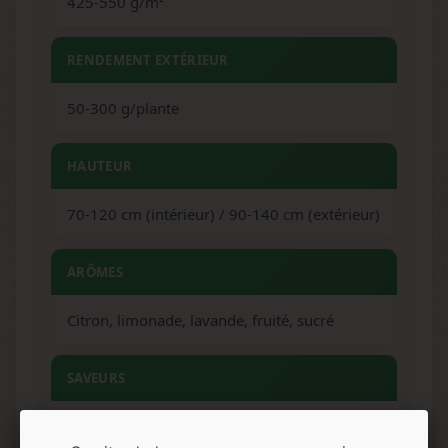
425-550 g/m²
RENDEMENT EXTÉRIEUR
50-300 g/plante
HAUTEUR
70-120 cm (intérieur) / 90-140 cm (extérieur)
ARÔMES
Citron, limonade, lavande, fruité, sucré
SAVEURS
Citrique, sucré, bonbon, agrumes, floral