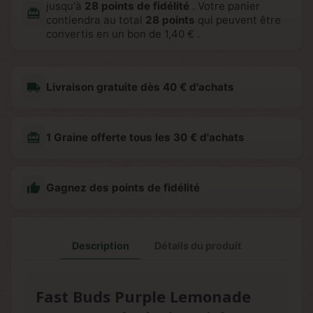
jusqu'à
28
points de fidélité
. Votre panier
redeem
contiendra au total
28
points
qui peuvent être
convertis en un bon de
1,40 €
.
local_shipping
Livraison gratuite dès 40 € d'achats
redeem
1 Graine offerte tous les 30 € d'achats

Gagnez des points de fidélité
Description
Détails du produit
Fast Buds Purple Lemonade