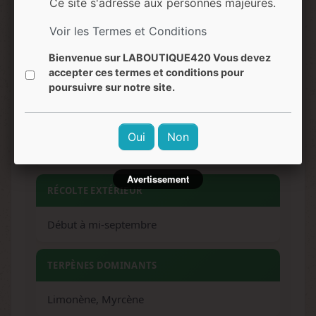
Ce site s'adresse aux personnes majeures.
EFFETS
Voir les Termes et Conditions
Bienvenue sur LABOUTIQUE420 Vous devez
Euphorique, relaxant, stimulant initial,
accepter ces termes et conditions pour
détente corporelle progressive
poursuivre sur notre site.
NIVEAU DE DIFFICULTÉ
Oui
Non
Facile (adaptée aux débutants)
Avertissement
RÉCOLTE EXTÉRIEUR
Début à mi-septembre
TERPÈNES DOMINANTS
Limonène, Myrcène