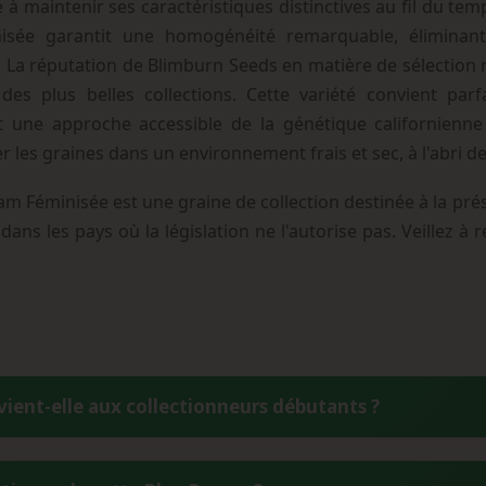
é à maintenir ses caractéristiques distinctives au fil du t
inisée garantit une homogénéité remarquable, éliminant 
. La réputation de Blimburn Seeds en matière de sélection
es plus belles collections. Cette variété convient p
nt une approche accessible de la génétique californienn
 les graines dans un environnement frais et sec, à l'abri de 
 Féminisée est une graine de collection destinée à la pré
 dans les pays où la législation ne l'autorise pas. Veillez à
ient-elle aux collectionneurs débutants ?
e comme facile à conserver et présente une génétique très st