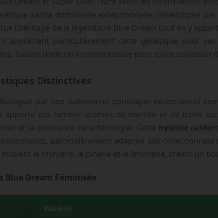
ue Dream et Super Silver Haze selon les informations offic
nétique sativa dominante exceptionnelle. Développée pa
tue l'héritage de la légendaire Blue Dream tout en y apport
rs apprécient particulièrement cette génétique pour ses 
es, faisant d'elle un incontournable pour toute collection 
istiques Distinctives
istingue par son patrimoine génétique exceptionnel comb
m apporte ces fameux arômes de myrtille et de baies suc
rumes et sa puissance caractéristique. Cette
hybride califo
ssionnants, particulièrement adaptée aux collectionneurs
ncluent le myrcène, le pinène et le limonène, créant un b
ds Blue Dream Féminisée
VALEUR