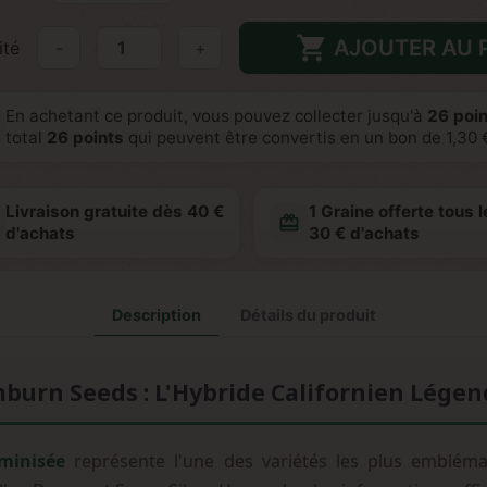

AJOUTER AU 
ité
-
+
En achetant ce produit, vous pouvez collecter jusqu'à
26
poin
total
26
points
qui peuvent être convertis en un bon de
1,30 
Livraison gratuite dès 40 €
1 Graine offerte tous l
redeem
d'achats
30 € d'achats
Description
Détails du produit
burn Seeds : L'Hybride Californien Légen
minisée
représente l'une des variétés les plus embléma