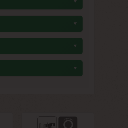
 caractéristiques bien définies de cette
es fraîches. Les influences de la Super
e, enrichi par des terpènes comme le
 sec, idéalement entre 6 et 8°C, avec un
te. Un réfrigérateur avec des sachets
ieurs années.
irement à la Blue Dream classique issue
r accrue. La stabilité génétique et le
ieure par rapport à d'autres versions
 reste compacte (100-150 cm) avec des
ceptionnelles de 600-800 g par plante.
ance et sa récolte en début octobre.