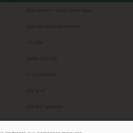
Blue Dream × Super Silver Haze
Hybride Sativa dominante
17-24%
Faible (0.2-2%)
8-10 semaines
600 g/m²
600-800 g/plante
100-150 cm (intérieur) / 200-300 cm (extérieur)