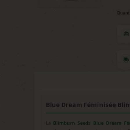
Quant
redeem
local_shipping
Blue Dream Féminisée Blim
La
Blimburn Seeds Blue Dream Fé