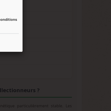
onditions
llectionneurs ?
nétique particulièrement stable. Les