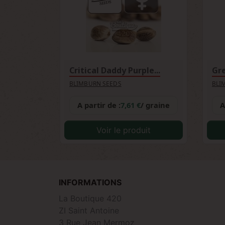
Critical Daddy Purple...
Gr
BLIMBURN SEEDS
BLI
A partir de :
7,61 €
/ graine
A
Voir le produit
INFORMATIONS
La Boutique 420
ZI Saint Antoine
3 Rue Jean Mermoz