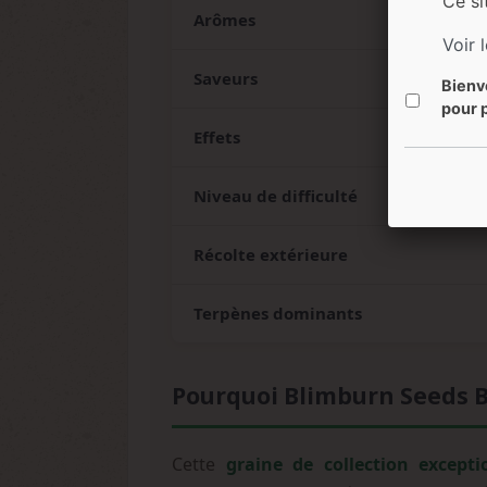
Ce si
Arômes
Voir 
Saveurs
Bienv
pour p
Effets
Niveau de difficulté
Récolte extérieure
Terpènes dominants
Pourquoi Blimburn Seeds Bl
Cette
graine de collection excepti