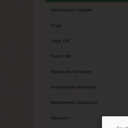
Génétique / Lignée
Type
Taux THC
Taux CBD
Temps de floraison
Rendement intérieur
Rendement extérieur
Hauteur