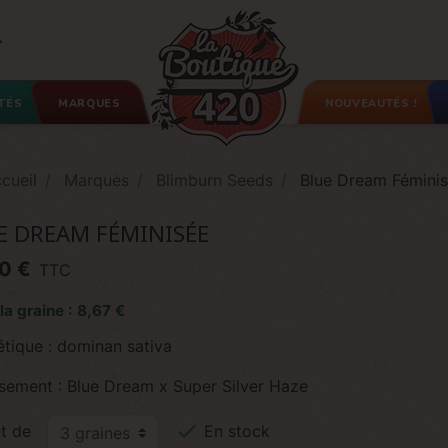

TÉS
MARQUES
NOUVEAUTÉS !
cueil
Marques
Blimburn Seeds
Blue Dream Fémini
E DREAM FÉMINISÉE
0 €
TTC
 la graine : 8,67 €
étique : dominan sativa
isement : Blue Dream x Super Silver Haze

t de
En stock