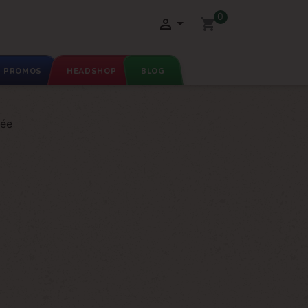
0

shopping_cart
PROMOS
HEADSHOP
BLOG
sée