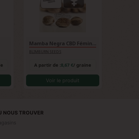
Mamba Negra CBD Féminisée
BLIMBURN SEEDS
ne
A partir de :
8,67 €
/ graine
Voir le produit
Ù NOUS TROUVER
gasins