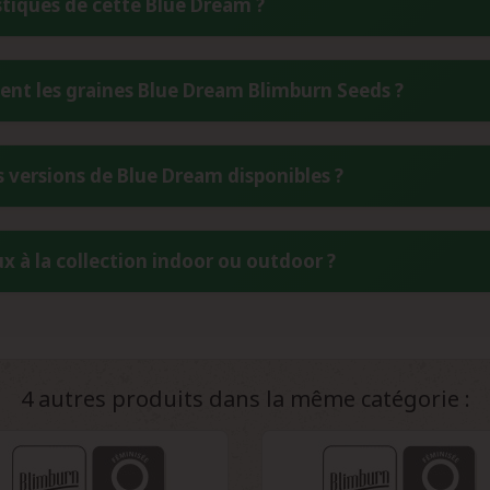
stiques de cette Blue Dream ?
 fait un choix idéal pour débuter une collection de qualité. Les
er facilement ses qualités distinctives.
atique complexe dominé par des notes de myrtille sucrée et de bai
t les graines Blue Dream Blimburn Seeds ?
'agrumes et des touches terreuses subtiles. Ce bouquet uniqu
ature olfactive immédiatement reconnaissable.
e ces graines de collection, stockez-les dans un endroit frais et
s versions de Blue Dream disponibles ?
isez des contenants hermétiques à l'abri de la lumière direc
t de conservation idéal pour maintenir leurs propriétés sur plus
 par son croisement spécifique avec la Super Silver Haze, contra
x à la collection indoor ou outdoor ?
apporte une complexité aromatique supplémentaire et une vigueu
de Blimburn Seeds garantissent également une homogénéité supér
 remarquablement aux deux environnements. En intérieur, elle
xtérieur, elle peut atteindre 200-300 cm pour des récoltes ex
rranéennes et subtropicales apprécient particulièrement sa résist
4 autres produits dans la même catégorie :