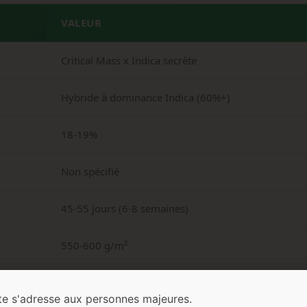
VALEUR
Critical Mass x Indica secrète
Hybride à dominance Indica (60%+)
18-19%
Non spécifié
45-55 jours (6-8 semaines)
550-600 g/m²
600-950 g/plante
te s'adresse aux personnes majeures.