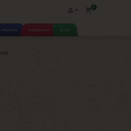
0

shopping_cart
PROMOS
HEADSHOP
BLOG
isée