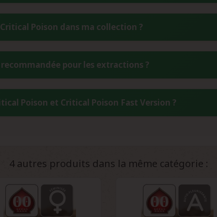
bilité génétique exceptionnelle.
oison s'étend sur 45 à 55 jours, soit 6 à 8 semaines. Cette rapi
ritical Poison dans ma collection ?
ionneurs recherchant des génétiques à cycle court. Cette caractér
doivent être conservées dans un endroit frais, sec et à l'abri de 
le recommandée pour les extractions ?
rieur à 9% garantit une conservation optimale. Utilisez des c
lité génétique sur plusieurs années.
ceptionnelle de résine riche en trichomes, caractéristique hérité
itical Poison et Critical Poison Fast Version ?
use abondante en font une variété théoriquement idéale pour les
pour cette génétique particulière.
été photopériodique classique nécessitant un changement de phot
n encore plus rapide grâce à une génétique partiellement autof
abilité génétique et une conservation plus aisée des caractéristiq
4 autres produits dans la même catégorie :