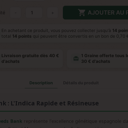

AJOUTER AU 
ité
-
+
En achetant ce produit, vous pouvez collecter jusqu'à
14
point
total
14
points
qui peuvent être convertis en un bon de
0,70 
Livraison gratuite dès 40 €
1 Graine offerte tous l
redeem
d'achats
30 € d'achats
Description
Détails du produit
nk : L'Indica Rapide et Résineuse
Seeds Bank
représente l'excellence génétique espagnole dan