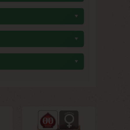
dité de maturation en fait une variété
istique héritée de Critical Mass permet
la lumière. Une température stable entre
ontenants hermétiques avec des sachets
e de ses parents génétiques. Son taux de
 extractions. Cette propriété explique
opériode pour déclencher la floraison.
loraison. Pour les collectionneurs, la
ues parentales.