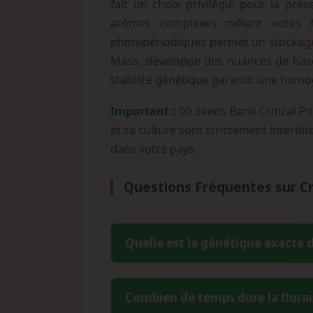
fait un choix privilégié pour la pré
arômes complexes mêlant notes flo
photopériodiques permet un stockage 
Mass, développe des nuances de hasc
stabilité génétique garantit une homog
Important :
00 Seeds Bank Critical Po
et sa culture sont strictement interdit
dans votre pays.
Questions Fréquentes sur Cri
Quelle est la génétique exacte d
Critical Poison résulte du croisement 
Combien de temps dure la florais
génétique crée un hybride à dominance 