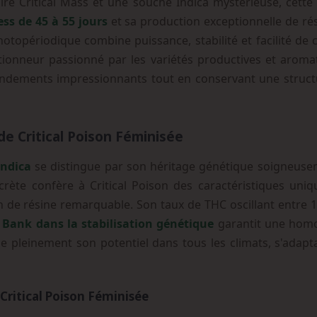
ire Critical Mass et une souche Indica mystérieuse, cette 
ess de 45 à 55 jours
et sa production exceptionnelle de ré
topériodique combine puissance, stabilité et facilité de c
tionneur passionné par les variétés productives et aroma
rendements impressionnants tout en conservant une struc
de Critical Poison Féminisée
Indica
se distingue par son héritage génétique soigneusem
ecrète confère à Critical Poison des caractéristiques uni
n de résine remarquable. Son taux de THC oscillant entre 1
 Bank dans la stabilisation génétique
garantit une homog
 pleinement son potentiel dans tous les climats, s'adapta
Critical Poison Féminisée