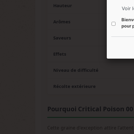
Hauteur
Voir 
Bienv
Arômes
pour p
Saveurs
Effets
Niveau de difficulté
Récolte extérieure
Pourquoi Critical Poison 00
Cette graine d'exception attire l'att