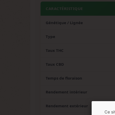
CARACTÉRISTIQUE
Génétique / Lignée
Type
Taux THC
Taux CBD
Temps de floraison
Rendement intérieur
Rendement extérieur
Ce si