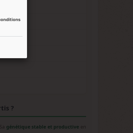
onditions
tis ?
 Sa
génétique stable et productive
en