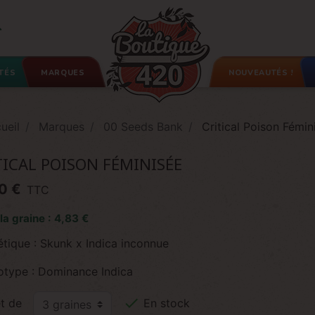

TÉS
MARQUES
NOUVEAUTÉS !
ueil
Marques
00 Seeds Bank
Critical Poison Fémin
TICAL POISON FÉMINISÉE
0 €
TTC
 la graine : 4,83 €
étique : Skunk x Indica inconnue
otype : Dominance Indica

t de
En stock