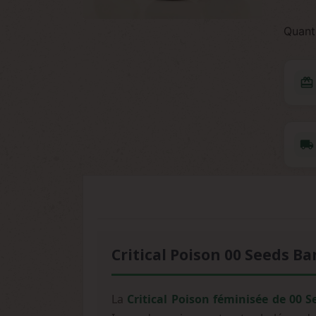
Quant
redeem
local_shipping
Critical Poison 00 Seeds Ba
La
Critical Poison féminisée de 00 