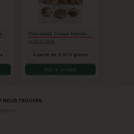
e
Chocolate Cream Féminisée
00 SEEDS BANK
ne
A partir de :
3,90 €
/ graine
Voir le produit
Ù NOUS TROUVER
gasins