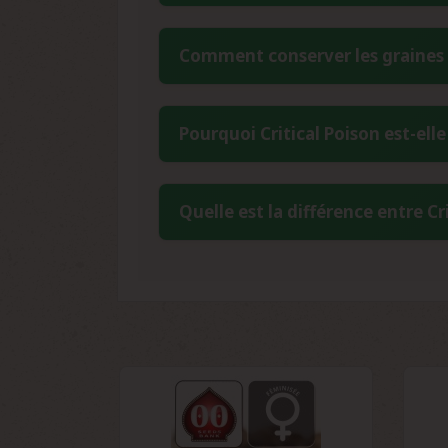
Cette lignée espagnole garantit une sta
La période de floraison de Critical P
Comment conserver les graines C
particulièrement appréciée des collect
d'optimiser les rotations de collection.
Les graines Critical Poison féminisées 
Pourquoi Critical Poison est-el
6 et 8°C avec un taux d'humidité infé
déshydratants pour préserver leur viabi
Critical Poison produit une quantité ex
Quelle est la différence entre Cr
THC de 18-19% et sa production résine
en partie l'intérêt des collectionneurs 
Critical Poison standard est une vari
La version Fast présente une floraiso
version standard offre une meilleure st