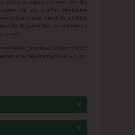
ulièrement sa capacité à exprimer des
ervation de ces graines féminisées
matique unique, hérité de la Critical
ation de 00 Seeds Bank en matière de
exigeants.
préservation génétique. Sa germination
à respecter la réglementation en vigueur
te par 00 Seeds Bank. Cette combinaison
ristiques relaxantes d'une Indica pure.