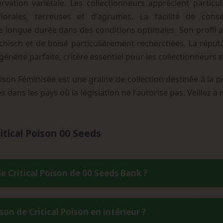
servation variétale. Les collectionneurs apprécient partic
rales, terreuses et d'agrumes. La facilité de cons
longue durée dans des conditions optimales. Son profil aro
hisch et de boisé particulièrement recherchées. La réput
énéité parfaite, critère essentiel pour les collectionneurs 
ison Féminisée est une graine de collection destinée à la 
es dans les pays où la législation ne l'autorise pas. Veillez 
tical Poison 00 Seeds
e Critical Poison de 00 Seeds Bank ?
entre la célèbre Critical Mass et une souche Indica gardée secrè
on de Critical Poison en intérieur ?
Indica offrant la productivité de Critical Mass avec les caracté