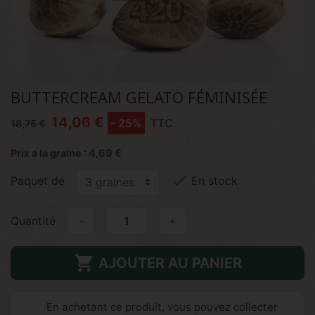
BUTTERCREAM GELATO FÉMINISÉE
14,06 €
- 25%
TTC
18,75 €
Prix a la graine : 4,69 €

Paquet de
En stock
Quantité
-
+

AJOUTER AU PANIER
En achetant ce produit, vous pouvez collecter