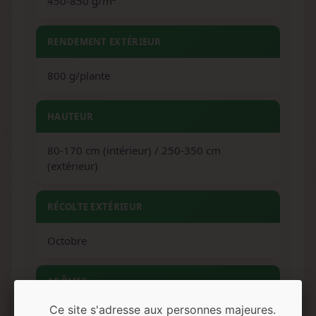
450-850 g/m²
RENDEMENT EXTÉRIEUR
800 g/plante
HAUTEUR
80-170 cm (intérieur) / 250-350 cm
(extérieur)
RÉCOLTE EXTÉRIEUR
Octobre
ARÔMES
Ce site s'adresse aux personnes majeures.
Agrumes, bois de santal, vanille, menthe,