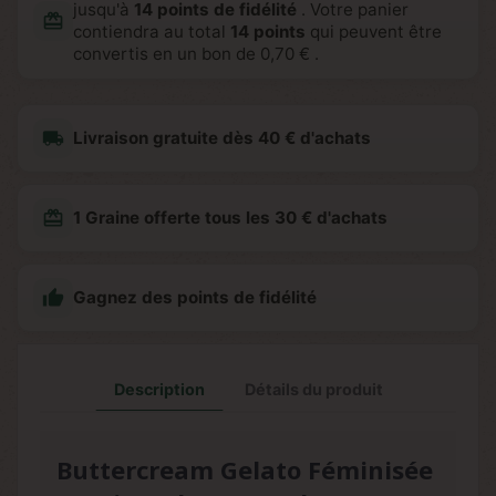
jusqu'à
14
points de fidélité
. Votre panier
redeem
contiendra au total
14
points
qui peuvent être
convertis en un bon de
0,70 €
.
local_shipping
Livraison gratuite dès 40 € d'achats
redeem
1 Graine offerte tous les 30 € d'achats

Gagnez des points de fidélité
Description
Détails du produit
Buttercream Gelato Féminisée