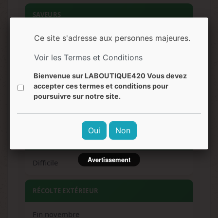
SAVEURS
Fruits des bois, citron, épices orientales, bois,
Ce site s'adresse aux personnes majeures.
haze complexe
Voir les Termes et Conditions
Bienvenue sur LABOUTIQUE420 Vous devez
EFFETS
accepter ces termes et conditions pour
poursuivre sur notre site.
Psychédélique, énergisant, euphorisant,
stimulant mental, créatif
Oui
Non
NIVEAU DE DIFFICULTÉ
Avertissement
Difficile
RÉCOLTE EXTÉRIEUR
Fin novembre