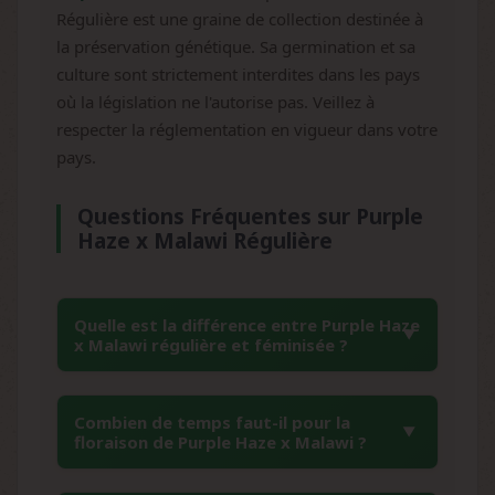
Régulière est une graine de collection destinée à
la préservation génétique. Sa germination et sa
culture sont strictement interdites dans les pays
où la législation ne l'autorise pas. Veillez à
respecter la réglementation en vigueur dans votre
pays.
Questions Fréquentes sur Purple
Haze x Malawi Régulière
Quelle est la différence entre Purple Haze
x Malawi régulière et féminisée ?
Les graines régulières Purple Haze x Malawi
Combien de temps faut-il pour la
produisent environ 50% de plants mâles et
floraison de Purple Haze x Malawi ?
50% de plants femelles, permettant la
reproduction naturelle et la création de