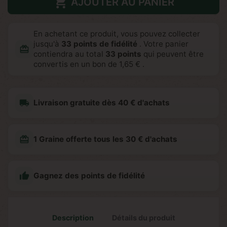

AJOUTER AU PANIER
En achetant ce produit, vous pouvez collecter
jusqu'à
33
points de fidélité
. Votre panier
redeem
contiendra au total
33
points
qui peuvent être
convertis en un bon de
1,65 €
.
local_shipping
Livraison gratuite dès 40 € d'achats
redeem
1 Graine offerte tous les 30 € d'achats

Gagnez des points de fidélité
Description
Détails du produit