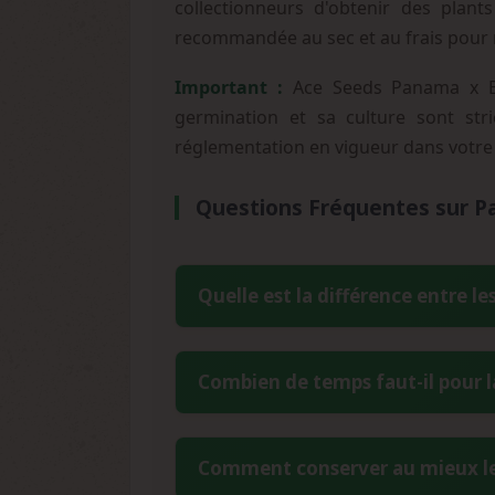
collectionneurs d'obtenir des plant
recommandée au sec et au frais pour m
Important :
Ace Seeds Panama x Ban
germination et sa culture sont stri
réglementation en vigueur dans votre
Questions Fréquentes sur P
Quelle est la différence entre l
La version régulière d'Ace Seeds Pa
Combien de temps faut-il pour l
reproduction naturelle et la préserva
maintenir la diversité génétique origin
La période de floraison s'étend sur 10
Comment conserver au mieux le
des sativas de qualité et permet le dé