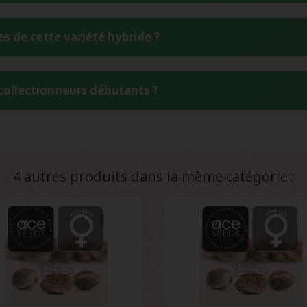
 les graines dans un endroit sec et frais, idéalement entre 6 et
s de cette variété hybride ?
frigérateur convient parfaitement pour maintenir la viabilité de
ement entre Panama Goddess (10ème génération), une sativa d'A
 collectionneurs débutants ?
es du Congo et du Népal. Cette union crée un hybride F1 unique a
ines.
anama x Bangi Haze convient aux collectionneurs ayant une expér
is facilite sa préservation, tandis que sa génétique stable offre
4 autres produits dans la même catégorie :