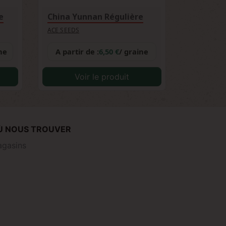
e
China Yunnan Régulière
ACE SEEDS
ne
A partir de :
6,50 €
/ graine
Voir le produit
Ù NOUS TROUVER
gasins