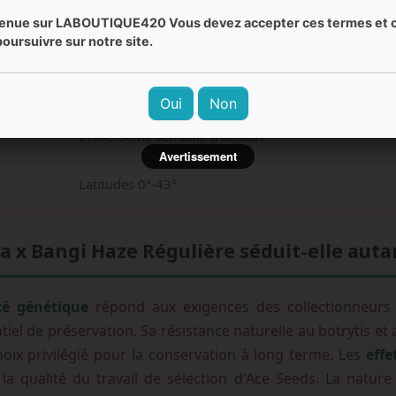
enue sur LABOUTIQUE420 Vous devez accepter ces termes et c
Psychédélique, euphorique, créatif, énergisant, céré
oursuivre sur notre site.
Moyen
Oui
Non
2ème-3ème semaine d'octobre
Avertissement
Latitudes 0°-43°
x Bangi Haze Régulière séduit-elle autan
té génétique
répond aux exigences des collectionneurs l
iel de préservation. Sa résistance naturelle au botrytis et
hoix privilégié pour la conservation à long terme. Les
effe
a qualité du travail de sélection d'Ace Seeds. La nature