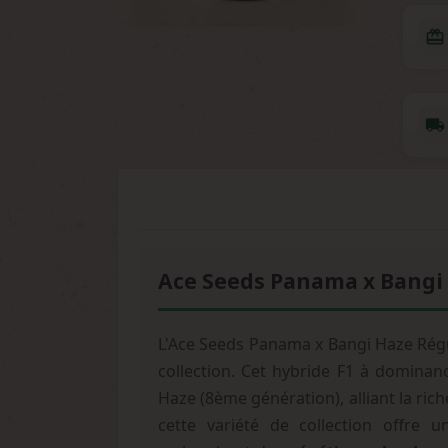
redeem
local_shipping
Ace Seeds Panama x Bangi 
L'Ace Seeds Panama x Bangi Haze Régu
collection. Cet hybride F1 à domina
Haze (8ème génération), alliant la ri
cette variété de collection offre u