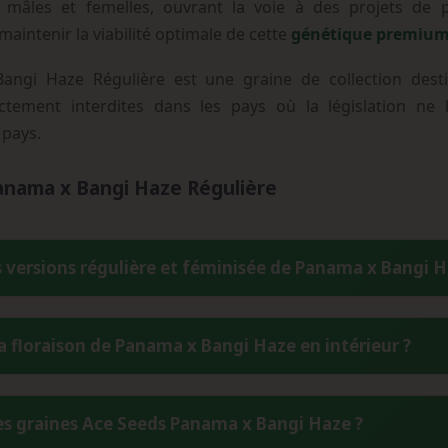
s mâles et femelles, ouvrant la voie à des projets de 
aintenir la viabilité optimale de cette
génétique premiu
gi Haze Régulière est une graine de collection destin
ctement interdites dans les pays où la législation ne l'
 pays.
anama x Bangi Haze Régulière
es versions régulière et féminisée de Panama x Bangi H
nama x Bangi Haze produit environ 50% de plants mâles et 5
a floraison de Panama x Bangi Haze en intérieur ?
tion génétique. Cette caractéristique est particulièrement ap
ale de cette lignée premium.
 à 11 semaines, soit 70 à 77 jours en conditions contrôlées. Cett
s graines Ace Seeds Panama x Bangi Haze ?
veloppement complet du profil terpénique complexe caractéristique