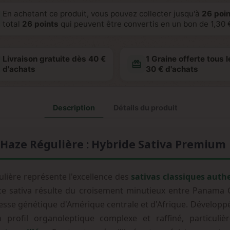
En achetant ce produit, vous pouvez collecter jusqu'à
26
poin
total
26
points
qui peuvent être convertis en un bon de
1,30 
Livraison gratuite dès 40 €
1 Graine offerte tous l
redeem
d'achats
30 € d'achats
Description
Détails du produit
Haze Régulière : Hybride Sativa Premium
lière représente l'excellence des
sativas classiques auth
nce sativa résulte du croisement minutieux entre Panama
chesse génétique d'Amérique centrale et d'Afrique. Dévelop
n profil organoleptique complexe et raffiné, particuli