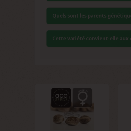
Pour une conservation optimale, stockez
Quels sont les parents génétique
9%. Un récipient hermétique placé au ré
années.
Panama x Bangi Haze résulte du crois
Cette variété convient-elle aux
génération), qui combine des génétiqu
des sativas africaines et centro-américa
Avec un niveau de difficulté moyen, P
aux variations climatiques et au botryt
classiques de qualité premium.