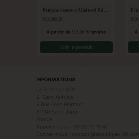
Purple Haze x Malawi Féminisée
Erd
ACE SEEDS
ACE
A partir de :
13,00 €
/ graine
A 
Voir le produit
INFORMATIONS
La Boutique 420
ZI Saint Antoine
3 Rue Jean Mermoz
81160 Saint-Juery
France
Appelez-nous :
06 32 12 19 40
Écrivez-nous :
contact@laboutique420.co