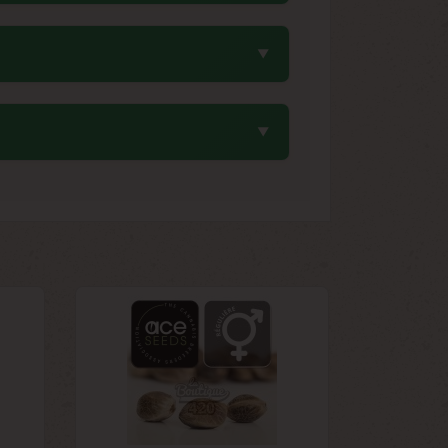
 8°C avec un taux d'humidité inférieur à
 ces graines de collection sur plusieurs
mérique centrale, et Bangi Haze (8ème
lliant les meilleures caractéristiques
ience de base. Sa résistance naturelle
 une excellente introduction aux sativas