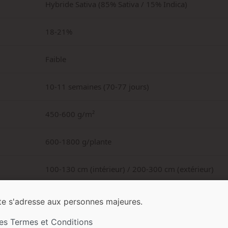
Hybride Sativa (85% Sativa / 15% Indica)
18-21%
Faible
10-11 semaines (70-77 jours)
450-600 g/m²
600-1800 g/plante
100-130 cm (intérieur) / 200-300 cm (extérieur)
Floral, encens, musqué, citron, carotte douce, anis
te s'adresse aux personnes majeures.
les Termes et Conditions
Sucrée, fruitée, citrique, épicée, florale