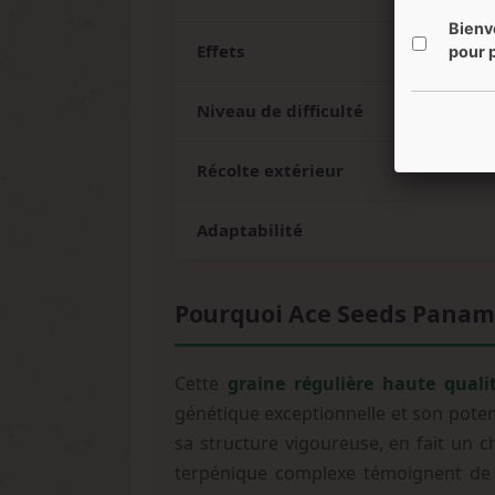
Bienv
Effets
pour p
Niveau de difficulté
Récolte extérieur
Adaptabilité
Pourquoi Ace Seeds Panama 
Cette
graine régulière haute quali
génétique exceptionnelle et son potent
sa structure vigoureuse, en fait un c
terpénique complexe témoignent de l