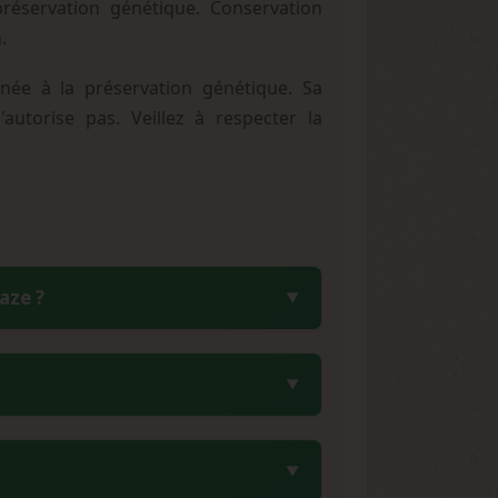
préservation génétique. Conservation
m
.
ée à la préservation génétique. Sa
autorise pas. Veillez à respecter la
aze ?
0% de plants femelles, permettant la
préciée des collectionneurs souhaitant
e durée relativement longue est typique
 de cette variété.