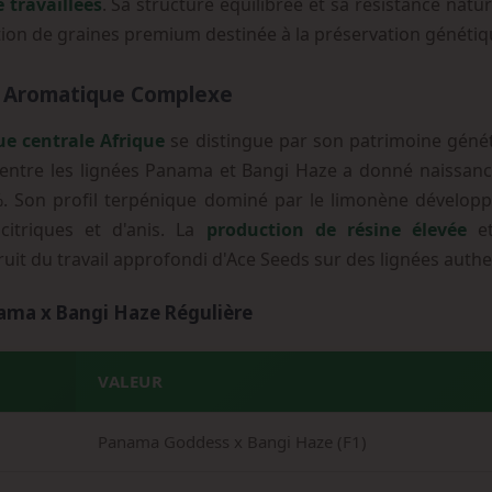
 travaillées
. Sa structure équilibrée et sa résistance natu
tion de graines premium destinée à la préservation génétiq
l Aromatique Complexe
ue centrale Afrique
se distingue par son patrimoine géné
t entre les lignées Panama et Bangi Haze a donné naissan
. Son profil terpénique dominé par le limonène développ
itriques et d'anis. La
production de résine élevée
et
fruit du travail approfondi d'Ace Seeds sur des lignées auth
nama x Bangi Haze Régulière
VALEUR
Panama Goddess x Bangi Haze (F1)