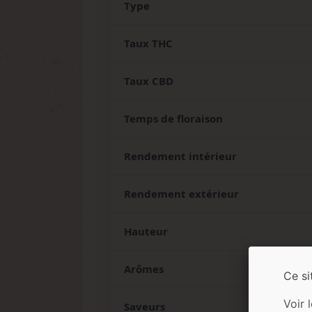
Type
Taux THC
Taux CBD
Temps de floraison
Rendement intérieur
Rendement extérieur
Hauteur
Arômes
Ce si
Voir 
Saveurs