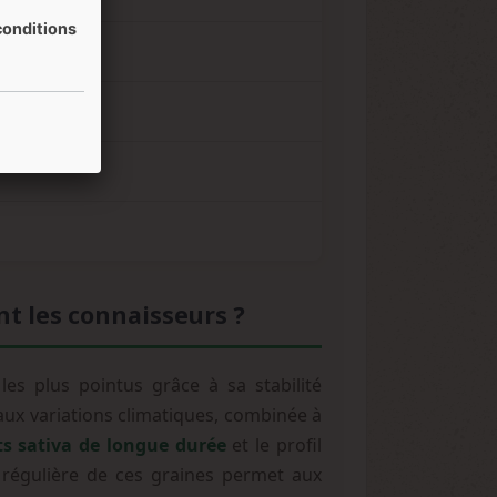
onditions
bral
t les connaisseurs ?
es plus pointus grâce à sa stabilité
 aux variations climatiques, combinée à
ts sativa de longue durée
et le profil
 régulière de ces graines permet aux