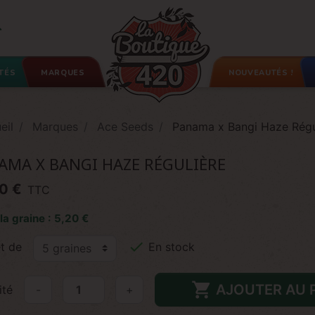

TÉS
MARQUES
NOUVEAUTÉS !
eil
Marques
Ace Seeds
Panama x Bangi Haze Régu
AMA X BANGI HAZE RÉGULIÈRE
0 €
TTC
 la graine : 5,20 €

t de
En stock

AJOUTER AU 
ité
-
+