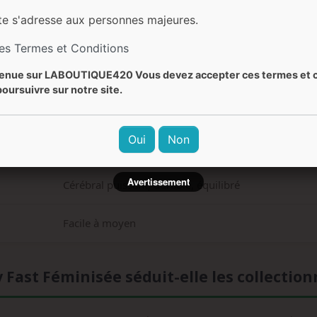
te s'adresse aux personnes majeures.
80-140 cm (intérieur/extérieur)
les Termes et Conditions
Septembre
enue sur LABOUTIQUE420 Vous devez accepter ces termes et c
oursuivre sur notre site.
Fruité, acidulé, floral, épicé
Oui
Non
Myrtille, notes Sativa Thai, fruité
Avertissement
Cérébral puissant, durable, équilibré
Facile à moyen
 Fast Féminisée séduit-elle les collection