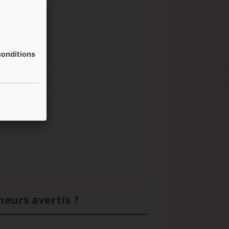
onditions
neurs avertis ?