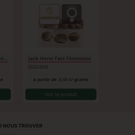
White Widow Fast Féminisée
Jack Herer Fast Féminisée
SEEDSMAN
ne
A partir de :
5,50 €
/ graine
Voir le produit
Ù NOUS TROUVER