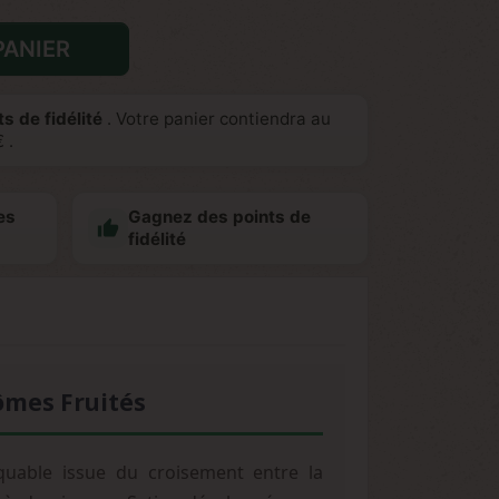
PANIER
s de fidélité
. Votre panier contiendra au
€
.
es
Gagnez des points de

fidélité
ômes Fruités
uable issue du croisement entre la