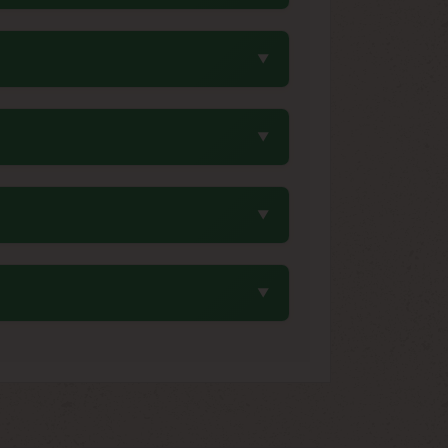
sente un gain de temps significatif par
célère le processus de maturation sans
développement complet en moins de deux
rtical. Il est recommandé de prévoir au
0 cm. Le faible feuillage facilite les
 optimiser la répartition lumineuse et
la complexité de la Cinderella 99. On
les. Les notes Sativa Thai apportent une
 développement.
par mètre carré. Ce rendement généreux
ritée de ses parents. La floraison rapide
te.
 collectionneurs ayant une expérience de
ont un choix judicieux pour progresser.
 représenter un défi enrichissant pour