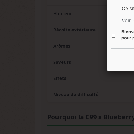
Ce si
Hauteur
Voir 
Récolte extérieure
Bienv
pour p
Arômes
Saveurs
Effets
Niveau de difficulté
Pourquoi la C99 x Blueberry