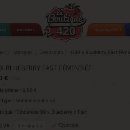

TÉS
MARQUES
NOUVEAUTÉS !
eil
Marques
Seedsman
C99 x Blueberry Fast Fémi
 X BLUEBERRY FAST FÉMINISÉE
0 €
TTC
 la graine : 6,50 €
otype : Dominance Indica
tique : Cinderella 99 x Blueberry x Fast

t de
En stock