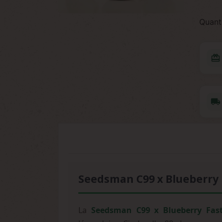
Quant
redeem
local_shipping
Seedsman C99 x Blueberry F
La
Seedsman C99 x Blueberry Fas