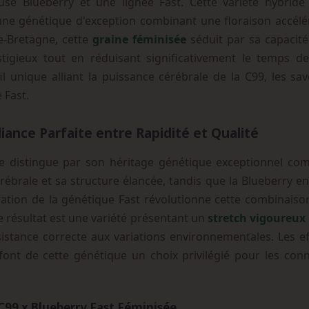
euse Blueberry et une lignée Fast. Cette variété hybri
une génétique d'exception combinant une floraison accél
de-Bretagne, cette
graine féminisée
séduit par sa capacité
stigieux tout en réduisant significativement le temps d
l unique alliant la puissance cérébrale de la C99, les sav
 Fast.
liance Parfaite entre Rapidité et Qualité
 distingue par son héritage génétique exceptionnel comb
ébrale et sa structure élancée, tandis que la Blueberry enr
égration de la génétique Fast révolutionne cette combinaiso
e résultat est une variété présentant un
stretch vigoureux
résistance correcte aux variations environnementales. Les 
font de cette génétique un choix privilégié pour les con
 C99 x Blueberry Fast Féminisée