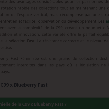
nte des avantages considérables pour les passionnés de 
rotation rapide des collections tout en maintenant une q
ication de l'espace vertical, mais récompense par une stru
l'entretien et facilite l'observation du développement. Les
a
t avec la complexité de la C99, créant un bouquet olfac
dition et innovation, cette variété offre le parfait équili
la sélection Fast. La résistance correcte et le niveau de 
ertise.
ry Fast Féminisée est une graine de collection desti
ctement interdites dans les pays où la législation ne l'
 pays.
 C99 x Blueberry Fast
réelle de la C99 x Blueberry Fast ?