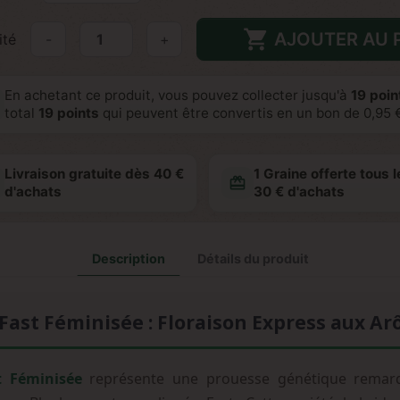

AJOUTER AU 
ité
-
+
En achetant ce produit, vous pouvez collecter jusqu'à
19
point
total
19
points
qui peuvent être convertis en un bon de
0,95 
Livraison gratuite dès 40 €
1 Graine offerte tous l
redeem
d'achats
30 € d'achats
Description
Détails du produit
ast Féminisée : Floraison Express aux Ar
t Féminisée
représente une prouesse génétique remarq