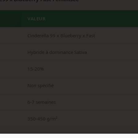
VALEUR
Cinderella 99 x Blueberry x Fast
Hybride à dominance Sativa
15-20%
Non spécifié
6-7 semaines
350-450 g/m²
Moyen à élevé