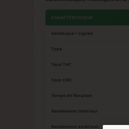
CARACTÉRISTIQUE
Génétique / Lignée
Type
Taux THC
Taux CBD
Temps de floraison
Rendement intérieur
Rendement extérieur