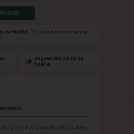
PANIER
s de fidélité
. Votre panier contiendra au
€
.
es
Gagnez des points de

fidélité
landais
ol hollandaise. Issue du célèbre clone