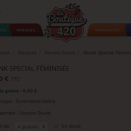

TÉS
MARQUES
NOUVEAUTÉS !
cueil
Marques
Female Seeds
Skunk Special Fémini
NK SPECIAL FÉMINISÉE
0 €
TTC
 la graine : 4,50 €
otype : Dominance Indica
isement : Souche Skunk

t de
En stock