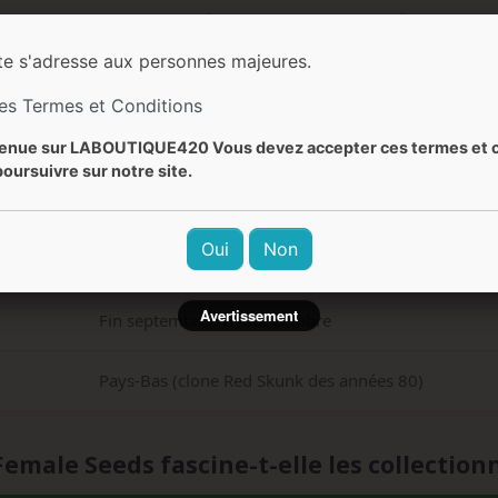
70-90 cm (intérieur) / 100-200 cm (extérieur)
te s'adresse aux personnes majeures.
Skunk classique, citronné, terreux, épicé
les Termes et Conditions
Aigre-douce, fruité, orange, skunk
enue sur LABOUTIQUE420 Vous devez accepter ces termes et c
oursuivre sur notre site.
Relaxant, euphorique, équilibré, anti-stress
Oui
Non
Facile
Avertissement
Fin septembre - début octobre
Pays-Bas (clone Red Skunk des années 80)
Female Seeds fascine-t-elle les collection