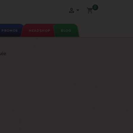
0

shopping_cart
PROMOS
HEADSHOP
BLOG
sée