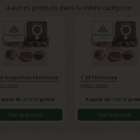
et la cohérence des caractéristiques annoncées (floraison 7
4 autres produits dans la même catégorie :
henticité.
d Grapefruit Féminisée
C 99 Féminisée
ALE SEEDS
FEMALE SEEDS
 partir de :
5,10 €
/ graine
A partir de :
7,00 €
/ grai
Voir le produit
Voir le produit