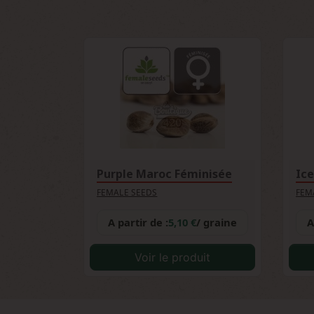
réputation du breeder Female Seeds 
constituent des indicateurs fiables d'aut
Purple Maroc Féminisée
Ice
FEMALE SEEDS
FEM
A partir de :
5,10 €
/ graine
A
Voir le produit