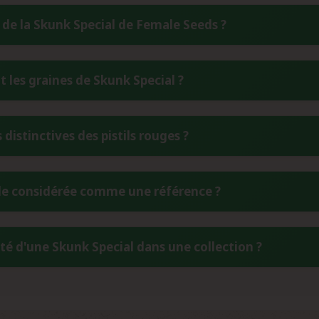
 de la Skunk Special de Female Seeds ?
t du célèbre clone Red Skunk qui a dominé les Coffee Shops ho
les graines de Skunk Special ?
ent Mexican x Colombian (Skunk #1), préservant ainsi l'hérita
la pureté de cette génétique old school, garantissant aux c
 (lieu sec, frais et à l'abri de la lumière), les graines de Skunk
 distinctives des pistils rouges ?
eur stabilité exceptionnelle et la qualité de production de Fe
 stocker dans un réfrigérateur à température constante pou
ture visuelle unique de la Skunk Special, héritée directement du cl
lle considérée comme une référence ?
ermet d'identifier facilement cette génétique parmi d'autres var
ent un marqueur génétique précieux pour les collectionneurs souhai
ence absolue grâce à sa stabilité génétique exceptionnelle, son
té d'une Skunk Special dans une collection ?
été a établi les standards de qualité pour les génétiques Skun
atique classique skunk citronné et sa robustesse naturelle en f
eurs marqueurs : les graines présentent une apparence uniforme c
traçabilité, et les informations génétiques correspondent exacte