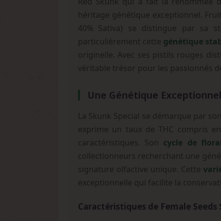
Red Skunk qui a fait la renommée d
héritage génétique exceptionnel. Fru
40% Sativa) se distingue par sa sta
particulièrement cette
génétique stab
originelle. Avec ses pistils rouges di
véritable trésor pour les passionnés d
Une Génétique Exceptionnel
La Skunk Special se démarque par so
exprime un taux de THC compris ent
caractéristiques. Son
cycle de flor
collectionneurs recherchant une génét
signature olfactive unique. Cette
vari
exceptionnelle qui facilite la conserva
Caractéristiques de Female Seeds 