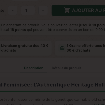

AJOUTER AU 
ité
-
+
En achetant ce produit, vous pouvez collecter jusqu'à
18
point
total
18
points
qui peuvent être convertis en un bon de
0,90 
Livraison gratuite dès 40 €
1 Graine offerte tous l
redeem
d'achats
30 € d'achats
Description
Détails du produit
l Féminisée : L'Authentique Héritage Hol
présente l'essence même de la génétique cannabis old scho