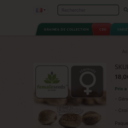
GRAINES DE COLLECTION
CBD
VARIÉ
Ac
SKU
18,0
Prix a
- Gén
- Cro
Paque