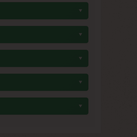
llandais dans les années 80-90. Cette
ge génétique original de cette variété
ollectionneurs une variété fidèle aux
 Special peuvent maintenir leur intégrité
male Seeds favorisent une conservation
r préserver au mieux leur patrimoine
one Red Skunk original. Cette coloration
iétés. Ces pistils colorés témoignent de
tant vérifier l'origine de leurs graines.
 héritage historique authentique et sa
k modernes, influençant de nombreuses
ont un étalon de référence pour évaluer
aractéristique des génétiques stables,
ment au profil Mexican x Colombian. La