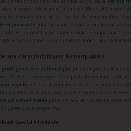
es Coffee Shops dans les années 80-90, cette
variété f
it du croisement Mexican x Colombian (Skunk #1), cette hyb
bilité remarquable et sa facilité de conservation. Les
le et puissante
pour sa capacité à préserver les caractéri
stinctifs et son profil aromatique skunk classique aux notes
e préservation génétique souhaitant enrichir leur collection
le aux Caractéristiques Remarquables
n
profil génétique authentique
qui témoigne de décennies 
re 18-20%, accompagné d'un profil terpénique riche domi
aison rapide
de 7 à 9 semaines et sa résistance nature
ique fiable. Les arômes complexes mêlent des notes terreu
été old school stable
présente peu de variations entre in
tion génétique à long terme.
Skunk Special Féminisée