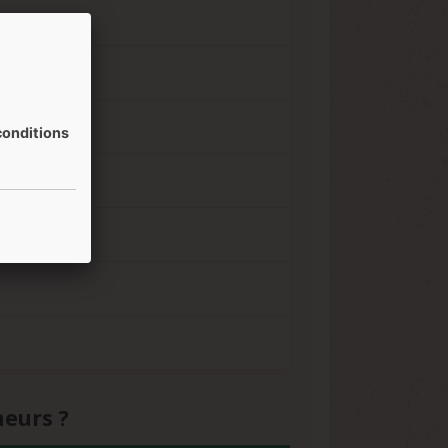
onditions
neurs ?