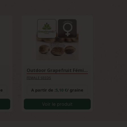
-9 semaines, dominance Indica 60/40)
Outdoor Grapefruit Féminisée
FEMALE SEEDS
ne
A partir de :
5,10 €
/ graine
Voir le produit