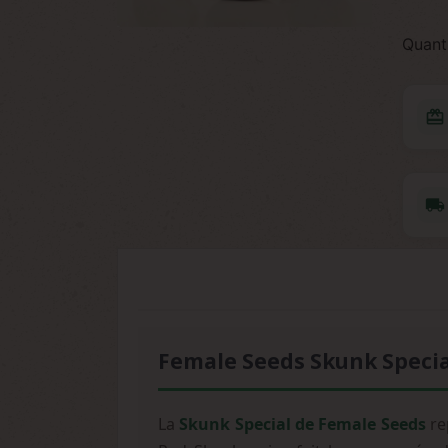
Quant
redeem
local_shipping
Female Seeds Skunk Specia
La
Skunk Special de Female Seeds
re