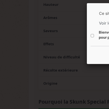
Hauteur
Ce si
Arômes
Voir 
Saveurs
Bienv
pour p
Effets
Niveau de difficulté
Récolte extérieure
Origine
Pourquoi la Skunk Special 