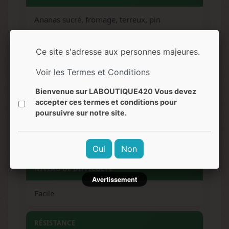
Ananas sucré, fromage, terreux, pin
SAVEURS
Ce site s'adresse aux personnes majeures.
Voir les Termes et Conditions
Ananas tropical, cheese, notes terreuses, pin
Bienvenue sur LABOUTIQUE420 Vous devez
accepter ces termes et conditions pour
EFFETS
poursuivre sur notre site.
Relaxation profonde, effet stone puissant,
euphorie
Oui
Non
NIVEAU DE DIFFICULTÉ
Avertissement
Facile
RÉSISTANCE