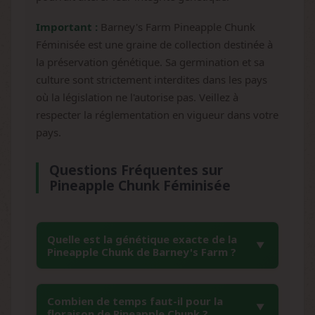
Important :
Barney's Farm Pineapple Chunk
Féminisée est une graine de collection destinée à
la préservation génétique. Sa germination et sa
culture sont strictement interdites dans les pays
où la législation ne l'autorise pas. Veillez à
respecter la réglementation en vigueur dans votre
pays.
Questions Fréquentes sur
Pineapple Chunk Féminisée
Quelle est la génétique exacte de la
Pineapple Chunk de Barney's Farm ?
La Pineapple Chunk de Barney's Farm résulte
Combien de temps faut-il pour la
du croisement entre trois variétés légendaires
floraison de Pineapple Chunk ?