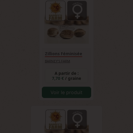
également séduit le jury.
variété idéale pour débuter une collection. De
plus, son pedigree prestigieux et ses
caractéristiques bien documentées facilitent
l'apprentissage des spécificités génétiques.
Zillions Féminisée
BARNEY'S FARM
A partir de :
7,70 €
/ graine
Voir le produit