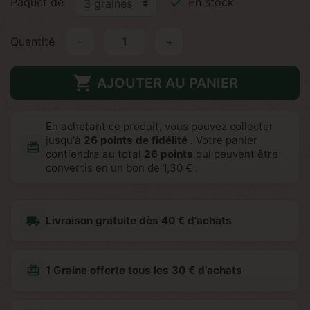

Paquet de
En stock
Quantité
-
+

AJOUTER AU PANIER
En achetant ce produit, vous pouvez collecter
jusqu'à
26
points de fidélité
. Votre panier
redeem
contiendra au total
26
points
qui peuvent être
convertis en un bon de
1,30 €
.
local_shipping
Livraison gratuite dès 40 € d'achats
redeem
1 Graine offerte tous les 30 € d'achats