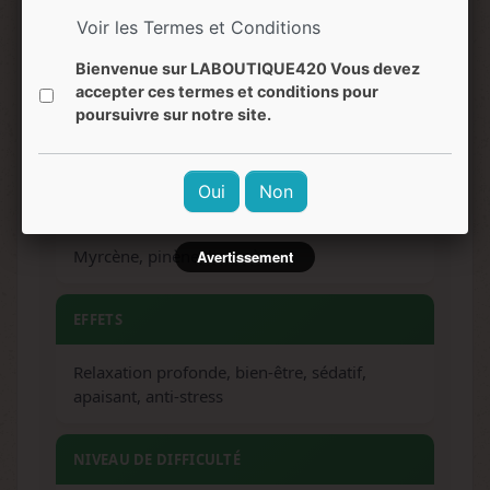
pin, terreux
Voir les Termes et Conditions
SAVEURS
Bienvenue sur LABOUTIQUE420 Vous devez
accepter ces termes et conditions pour
Aigre-douce, cerise, raisin, encens, orange,
poursuivre sur notre site.
mandarine
Oui
Non
TERPÈNES DOMINANTS
Myrcène, pinène, limonène
Avertissement
EFFETS
Relaxation profonde, bien-être, sédatif,
apaisant, anti-stress
NIVEAU DE DIFFICULTÉ