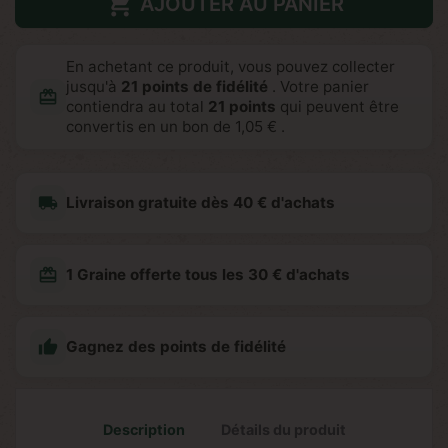

AJOUTER AU PANIER
En achetant ce produit, vous pouvez collecter
jusqu'à
21
points de fidélité
. Votre panier
redeem
contiendra au total
21
points
qui peuvent être
convertis en un bon de
1,05 €
.
local_shipping
Livraison gratuite dès 40 € d'achats
redeem
1 Graine offerte tous les 30 € d'achats

Gagnez des points de fidélité
Description
Détails du produit