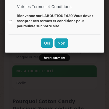
Voir les Termes et Conditions
SAVEURS
Bienvenue sur LABOUTIQUE420 Vous devez
Barbe à papa, caramel, citron vert,
accepter ces termes et conditions pour
pamplemousse, skunk, bois de cèdre
poursuivre sur notre site.
EFFETS
Oui
Non
Euphorique, stimulant, cérébral, énergisant,
longue durée
Avertissement
NIVEAU DE DIFFICULTÉ
Facile
Pourquoi Cotton Candy
Delicious Seeds séduit-elle