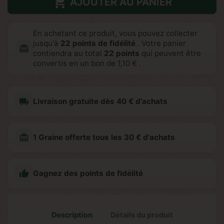

AJOUTER AU PANIER
En achetant ce produit, vous pouvez collecter
jusqu'à
22
points de fidélité
. Votre panier
redeem
contiendra au total
22
points
qui peuvent être
convertis en un bon de
1,10 €
.
local_shipping
Livraison gratuite dès 40 € d'achats
redeem
1 Graine offerte tous les 30 € d'achats

Gagnez des points de fidélité
Description
Détails du produit