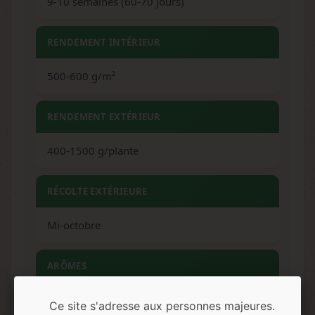
9-10 semaines (60-70 jours)
RENDEMENT INTÉRIEUR
500-600 g/m²
RENDEMENT EXTÉRIEUR
400-1500 g/plante
RÉCOLTE EXTÉRIEURE
Mi-octobre
ARÔMES
Sucré, floral, fruité, citrique
Ce site s'adresse aux personnes majeures.