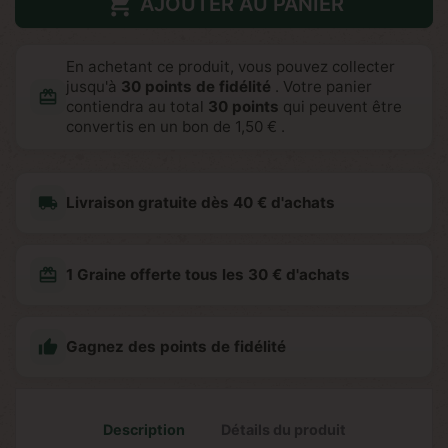

AJOUTER AU PANIER
En achetant ce produit, vous pouvez collecter
jusqu'à
30
points de fidélité
. Votre panier
redeem
contiendra au total
30
points
qui peuvent être
convertis en un bon de
1,50 €
.
local_shipping
Livraison gratuite dès 40 € d'achats
redeem
1 Graine offerte tous les 30 € d'achats

Gagnez des points de fidélité
Description
Détails du produit