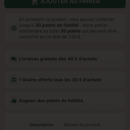

AJOUTER AU PANIER
En achetant ce produit, vous pouvez collecter
jusqu'à
30
points de fidélité
. Votre panier
redeem
contiendra au total
30
points
qui peuvent être
convertis en un bon de
1,50 €
.
local_shipping
Livraison gratuite dès 40 € d'achats
redeem
1 Graine offerte tous les 30 € d'achats

Gagnez des points de fidélité
Description
Détails du produit