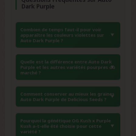
Dark Purple
Combien de temps faut-il pour voir
apparaître les couleurs violettes sur
Auto Dark Purple ?
Les magnifiques teintes pourpres
Quelle est la différence entre Auto Dark
caractéristiques de l'Auto Dark Purple
Purple et les autres variétés pourpres du
commencent généralement à se manifester
marché ?
vers la 6ème-7ème semaine du cycle, soit
environ 45-50 jours après la germination. Ces
L'Auto Dark Purple de Delicious Seeds se
Comment conserver au mieux les graines
couleurs s'intensifient progressivement
distingue par sa stabilité génétique
Auto Dark Purple de Delicious Seeds ?
jusqu'à la récolte, créant un contraste
exceptionnelle, travaillée sur 5 générations.
saisissant avec le feuillage vert. L'intensité des
Contrairement à d'autres génétiques colorées,
Pour une conservation optimale de vos
couleurs peut varier selon les conditions de
elle combine couleurs violettes intenses, cycle
Pourquoi la génétique OG Kush x Purple
graines Auto Dark Purple, stockez-les dans un
conservation et les facteurs
Kush a-t-elle été choisie pour cette
ultra-rapide de 60 jours et facilité de culture.
endroit frais (idéalement entre 5-10°C), sec
variété ?
environnementaux.
Son héritage OG Kush x Purple Kush Auto lui