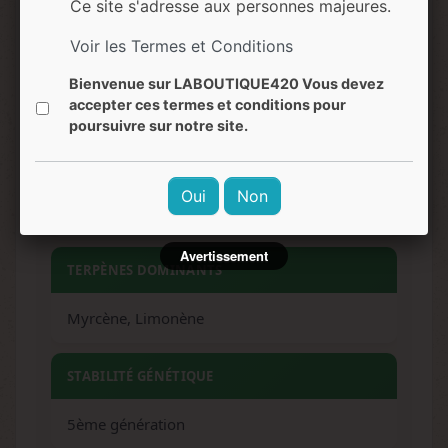
Ce site s'adresse aux personnes majeures.
EFFETS
Voir les Termes et Conditions
Relaxant, apaisant, légèrement euphorisant,
Bienvenue sur LABOUTIQUE420 Vous devez
anti-stress
accepter ces termes et conditions pour
poursuivre sur notre site.
NIVEAU DE DIFFICULTÉ
Oui
Non
Facile
Avertissement
TERPÈNES DOMINANTS
Myrcène, Limonène
STABILITÉ GÉNÉTIQUE
5ème génération