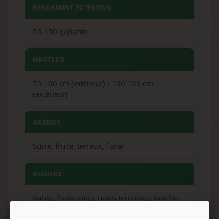
RENDEMENT EXTÉRIEUR
50-150 g/plante
HAUTEUR
70-100 cm (intérieur) / 100-150 cm
(extérieur)
ARÔMES
Sucré, fruité, terreux, floral
SAVEURS
Raisin, fruits mûrs, notes terreuses, touches
de hash