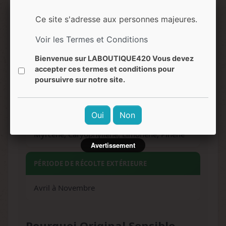
EFFETS
Ce site s'adresse aux personnes majeures.
Relaxant, Euphorique, Uplifting, Heureux
Voir les Termes et Conditions
NIVEAU DE DIFFICULTÉ
Bienvenue sur LABOUTIQUE420 Vous devez
accepter ces termes et conditions pour
poursuivre sur notre site.
Facile
TERPÈNES DOMINANTS
Oui
Non
Myrcène, Caryophyllène, Limonène, Pinène
Avertissement
PÉRIODE DE RÉCOLTE EXTÉRIEURE
Avril à Novembre
Pourquoi Original Sensible