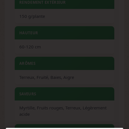
RENDEMENT EXTÉRIEUR
150 g/plante
HAUTEUR
60-120 cm
ARÔMES
Terreux, Fruité, Baies, Aigre
SAVEURS
Myrtille, Fruits rouges, Terreux, Légèrement
acide