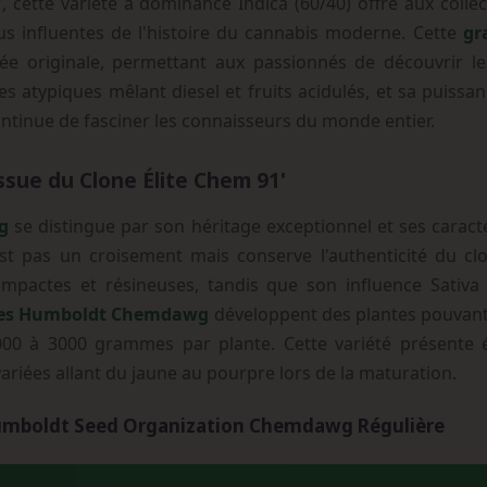
', cette variété à dominance Indica (60/40) offre aux col
us influentes de l'histoire du cannabis moderne. Cette
gr
gnée originale, permettant aux passionnés de découvrir les
es atypiques mêlant diesel et fruits acidulés, et sa puiss
continue de fasciner les connaisseurs du monde entier.
ssue du Clone Élite Chem 91'
g
se distingue par son héritage exceptionnel et ses caract
st pas un croisement mais conserve l'authenticité du cl
ompactes et résineuses, tandis que son influence Sativa
nes Humboldt Chemdawg
développent des plantes pouvant 
00 à 3000 grammes par plante. Cette variété présente é
ariées allant du jaune au pourpre lors de la maturation.
Humboldt Seed Organization Chemdawg Régulière