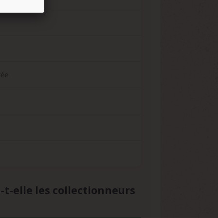
rée
-elle les collectionneurs