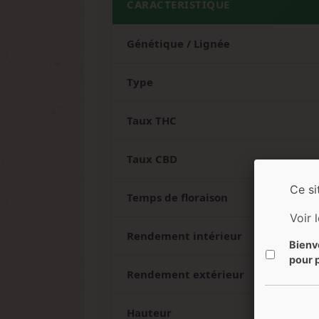
CARACTÉRISTIQUE
Génétique / Lignée
Type
Taux THC
Taux CBD
Ce si
Temps de floraison
Voir 
Rendement intérieur
Bienv
pour p
Rendement extérieur
Hauteur