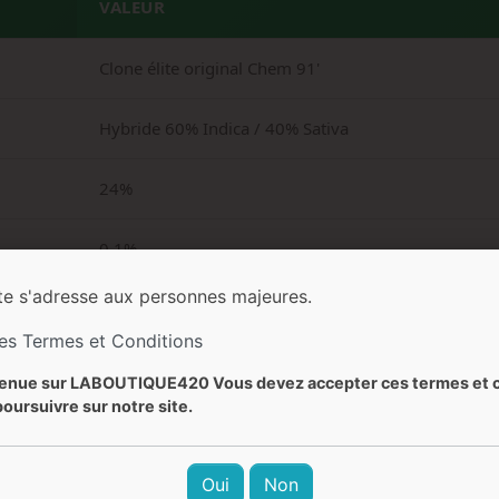
VALEUR
Clone élite original Chem 91'
Hybride 60% Indica / 40% Sativa
24%
0,1%
te s'adresse aux personnes majeures.
65-70 jours
les Termes et Conditions
400-600 g/m²
enue sur LABOUTIQUE420 Vous devez accepter ces termes et c
oursuivre sur notre site.
2000-3000 g/plante
Oui
Non
Jusqu'à 300 cm en extérieur