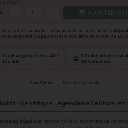
rs stock

AJOUTER AU 
ité
-
+
En achetant ce produit, vous pouvez collecter jusqu'à
20
poin
total
20
points
qui peuvent être convertis en un bon de
1,00 
Livraison gratuite dès 40 €
1 Graine offerte tous l
redeem
d'achats
30 € d'achats
Description
Détails du produit
ldt : Génétique Légendaire Californien
emdawg Régulière
représente l'aboutissement de décenni