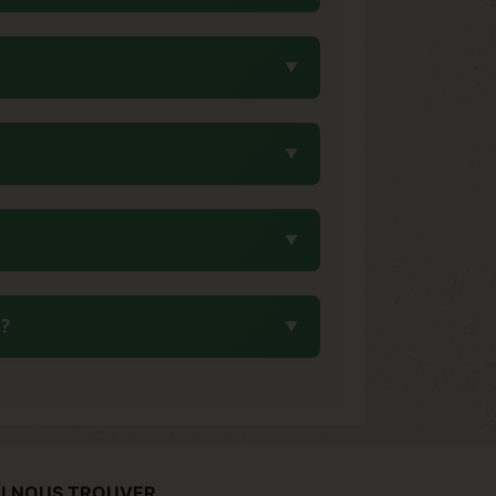
rnienne. Contrairement à de nombreuses
gnée historique. Cette génétique a été
nt de nombreuses créations ultérieures
4%, tandis que son taux de CBD reste
 intenses et durables. Ces niveaux de
riétés modernes à haute teneur en THC.
igérateur à une température constante
dité faible. Évitez les variations de
endant plusieurs années, permettant aux
nt la célèbre Sour Diesel. Son profil
 ?
défini les standards de cette famille
sent aujourd'hui toute la lignée Diesel,
its acidulés, de pétrole, de pin et de
 persistantes de citron et de carburant.
e incomparable et explique sa réputation
Ù NOUS TROUVER