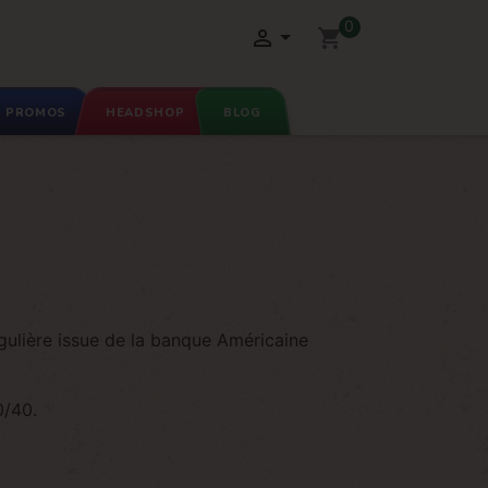
0

shopping_cart
PROMOS
HEADSHOP
BLOG
gulière issue de la banque Américaine
0/40.