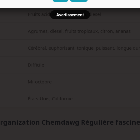
Fruits acidulés, pétrole, pin, diesel
Avertissement
Agrumes, diesel, fruits tropicaux, citron, ananas
Cérébral, euphorisant, tonique, puissant, longue du
Difficile
Mi-octobre
États-Unis, Californie
ganization Chemdawg Régulière fascine-t