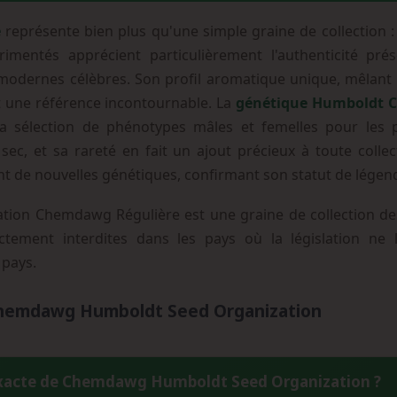
e
représente bien plus qu'une simple graine de collection : 
rimentés apprécient particulièrement l'authenticité pr
odernes célèbres. Son profil aromatique unique, mêlant d
it une référence incontournable. La
génétique Humboldt
la sélection de phénotypes mâles et femelles pour les 
ec, et sa rareté en fait un ajout précieux à toute collec
t de nouvelles génétiques, confirmant son statut de légen
on Chemdawg Régulière est une graine de collection dest
ctement interdites dans les pays où la législation ne l'
 pays.
Chemdawg Humboldt Seed Organization
 exacte de Chemdawg Humboldt Seed Organization ?