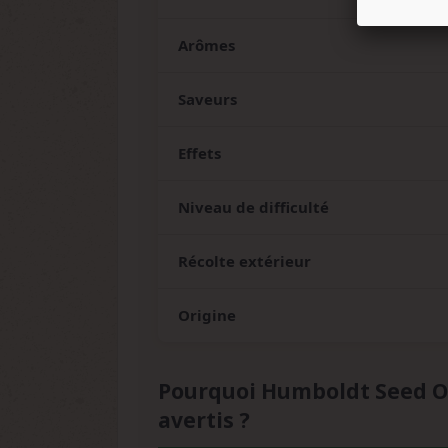
Arômes
Saveurs
Effets
Niveau de difficulté
Récolte extérieur
Origine
Pourquoi Humboldt Seed Or
avertis ?