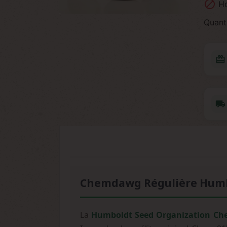

Ho
Quant
redeem
local_shipping
Chemdawg Régulière Humbo
La
Humboldt Seed Organization Ch