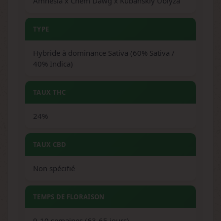
Amnesia x Chem Dawg x Kubanskiy Ubiyza
TYPE
Hybride à dominance Sativa (60% Sativa /
40% Indica)
TAUX THC
24%
TAUX CBD
Non spécifié
TEMPS DE FLORAISON
9-10 semaines (63-65 jours)