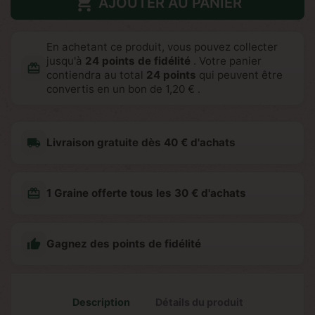

AJOUTER AU PANIER
En achetant ce produit, vous pouvez collecter
jusqu'à
24
points de fidélité
. Votre panier
redeem
contiendra au total
24
points
qui peuvent être
convertis en un bon de
1,20 €
.
local_shipping
Livraison gratuite dès 40 € d'achats
redeem
1 Graine offerte tous les 30 € d'achats

Gagnez des points de fidélité
Description
Détails du produit