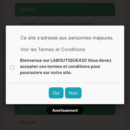
SAVEURS
Agrumes, gingembre, encens, épices
Ce site s'adresse aux personnes majeures.
EFFETS
Voir les Termes et Conditions
Euphorique, psychédélique, cérébral,
énergisant, sociable, créatif
Bienvenue sur LABOUTIQUE420 Vous devez
accepter ces termes et conditions pour
poursuivre sur notre site.
NIVEAU DE DIFFICULTÉ
Facile
Oui
Non
RÉCOLTE EXTÉRIEUR
Avertissement
Octobre