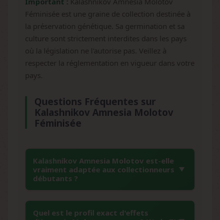
Important :
Kalashnikov Amnesia Molotov
Féminisée est une graine de collection destinée à
la préservation génétique. Sa germination et sa
culture sont strictement interdites dans les pays
où la législation ne l'autorise pas. Veillez à
respecter la réglementation en vigueur dans votre
pays.
Questions Fréquentes sur
Kalashnikov Amnesia Molotov
Féminisée
Kalashnikov Amnesia Molotov est-elle
vraiment adaptée aux collectionneurs
débutants ?
Absolument, cette variété se distingue par sa
Quel est le profil exact d'effets
facilité de conservation et sa stabilité