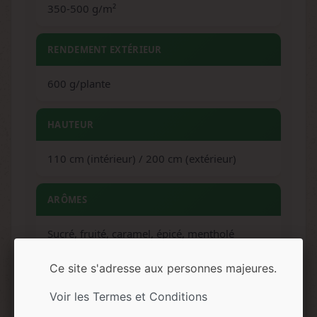
350-500 g/m²
RENDEMENT EXTÉRIEUR
600 g/plante
HAUTEUR
110 cm (intérieur) / 200 cm (extérieur)
ARÔMES
Sucré, fruité, caramel, épicé, mentholé
Ce site s'adresse aux personnes majeures.
SAVEURS
Voir les Termes et Conditions
Douce, fruitée, caramel, épices, menthe