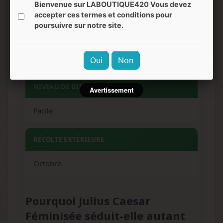
Bienvenue sur LABOUTIQUE420 Vous devez
accepter ces termes et conditions pour
EFFETS
poursuivre sur notre site.
Relaxant, puissant, narcotique, longue durée,
esprit clair
Oui
Non
NIVEAU DE DIFFICULTÉ
Avertissement
Facile
RÉCOLTE EXTÉRIEURE
Octobre
Pourquoi Julius Caesar
Féminisée séduit-elle autant