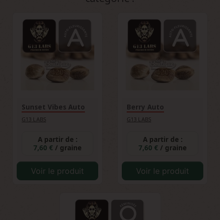
tolérance aux variations environnementales
en font un excellent choix pour débuter une
collection de graines de cannabis de qualité.
Sunset Vibes Auto
Berry Auto
G13 LABS
G13 LABS
A partir de :
A partir de :
7,60 €
/ graine
7,60 €
/ graine
Voir le produit
Voir le produit