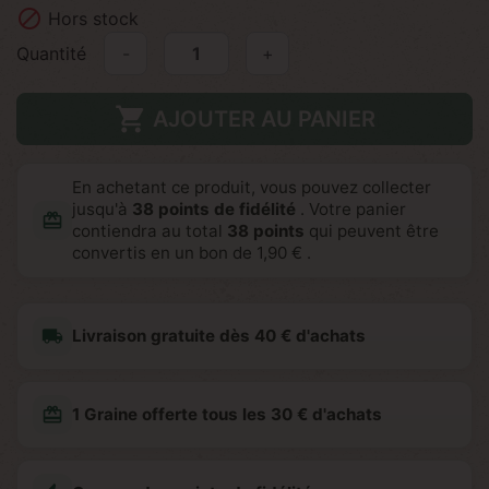

Hors stock
Quantité
-
+

AJOUTER AU PANIER
En achetant ce produit, vous pouvez collecter
jusqu'à
38
points de fidélité
. Votre panier
redeem
contiendra au total
38
points
qui peuvent être
convertis en un bon de
1,90 €
.
local_shipping
Livraison gratuite dès 40 € d'achats
redeem
1 Graine offerte tous les 30 € d'achats