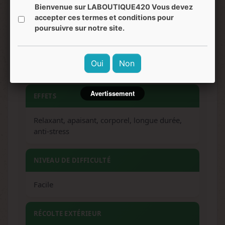
Sucré, terreux, hash, fruité
Bienvenue sur LABOUTIQUE420 Vous devez
accepter ces termes et conditions pour
poursuivre sur notre site.
SAVEURS
Ananas, mandarine, bonbon fruité, hash
Oui
Non
doux
Avertissement
EFFETS
Relaxant, apaisant, corporel, longue durée,
anti-stress
NIVEAU DE DIFFICULTÉ
Facile
RÉCOLTE EXTÉRIEUR