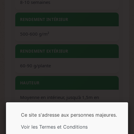
8-10 semaines
RENDEMENT INTÉRIEUR
500-600 g/m²
RENDEMENT EXTÉRIEUR
60-90 g/plante
HAUTEUR
Moyenne en intérieur, jusqu'à 1,5m en
extérieur
Ce site s'adresse aux personnes majeures.
ARÔMES
Voir les Termes et Conditions