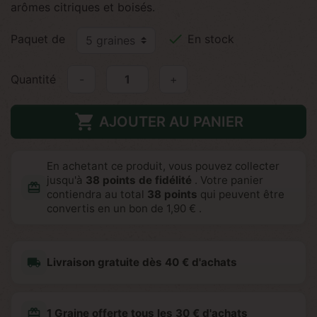
arômes citriques et boisés.

Paquet de
En stock
Quantité
-
+

AJOUTER AU PANIER
En achetant ce produit, vous pouvez collecter
jusqu'à
38
points de fidélité
. Votre panier
redeem
contiendra au total
38
points
qui peuvent être
convertis en un bon de
1,90 €
.
local_shipping
Livraison gratuite dès 40 € d'achats
redeem
1 Graine offerte tous les 30 € d'achats