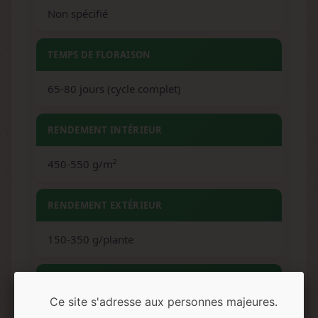
Non spécifié
TEMPS DE FLORAISON
65-80 jours (cycle complet)
RENDEMENT INTÉRIEUR
450-550 g/m²
RENDEMENT EXTÉRIEUR
150-350 g/plante
HAUTEUR
Ce site s'adresse aux personnes majeures.
Jusqu'à 100cm