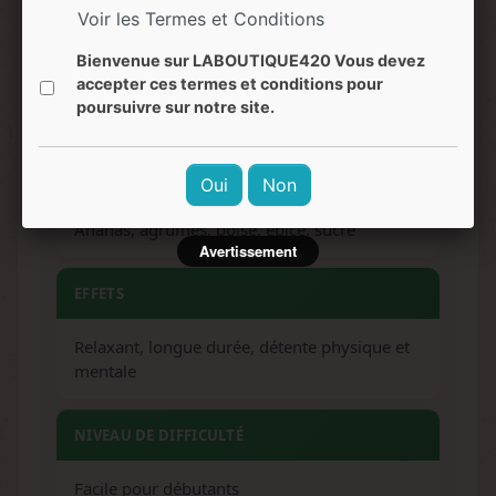
Voir les Termes et Conditions
ARÔMES
Bienvenue sur LABOUTIQUE420 Vous devez
accepter ces termes et conditions pour
poursuivre sur notre site.
Citron, boisé, épicé, skunk, fruité
SAVEURS
Oui
Non
Ananas, agrumes, boisé, épicé, sucré
Avertissement
EFFETS
Relaxant, longue durée, détente physique et
mentale
NIVEAU DE DIFFICULTÉ
Facile pour débutants