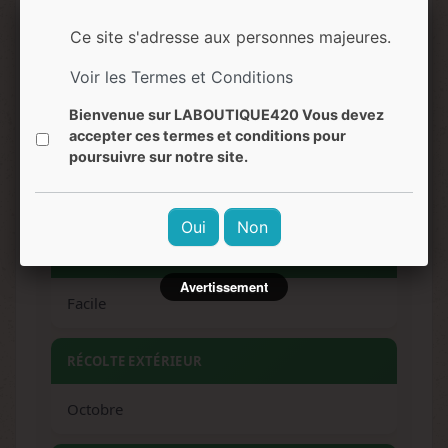
Ce site s'adresse aux personnes majeures.
Melon mûr, fruits d'été, notes sucrées
persistantes
Voir les Termes et Conditions
Bienvenue sur LABOUTIQUE420 Vous devez
EFFETS
accepter ces termes et conditions pour
poursuivre sur notre site.
Relaxation corporelle marquée, détente
profonde, euphorie douce
Oui
Non
NIVEAU DE DIFFICULTÉ
Avertissement
Facile
RÉCOLTE EXTÉRIEUR
Octobre