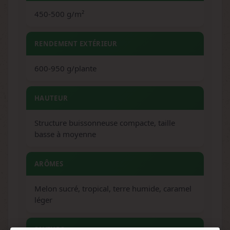
450-500 g/m²
RENDEMENT EXTÉRIEUR
600-950 g/plante
HAUTEUR
Structure buissonneuse compacte, taille
basse à moyenne
ARÔMES
Melon sucré, tropical, terre humide, caramel
léger
SAVEURS