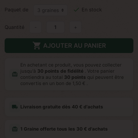

Paquet de
En stock
Quantité
-
+

AJOUTER AU PANIER
En achetant ce produit, vous pouvez collecter
jusqu'à
30
points de fidélité
. Votre panier
redeem
contiendra au total
30
points
qui peuvent être
convertis en un bon de
1,50 €
.
local_shipping
Livraison gratuite dès 40 € d'achats
redeem
1 Graine offerte tous les 30 € d'achats