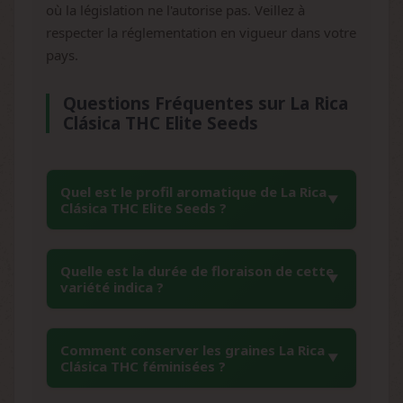
où la législation ne l'autorise pas. Veillez à
respecter la réglementation en vigueur dans votre
pays.
Questions Fréquentes sur La Rica
Clásica THC Elite Seeds
Quel est le profil aromatique de La Rica
Clásica THC Elite Seeds ?
La Rica Clásica THC se distingue par son
Quelle est la durée de floraison de cette
bouquet aromatique gourmand dominé par
variété indica ?
des notes de melon sucré et de fraise. Le
terpène ocimène apporte des nuances
La Rica Clásica THC Elite Seeds présente une
tropicales, complétées par des touches de
Comment conserver les graines La Rica
floraison particulièrement rapide de 8 à 9
Clásica THC féminisées ?
terre humide et de caramel léger. En bouche,
semaines. Cette caractéristique en fait une
les saveurs de melon mûr et de fruits d'été
variété appréciée pour sa précocité, avec une