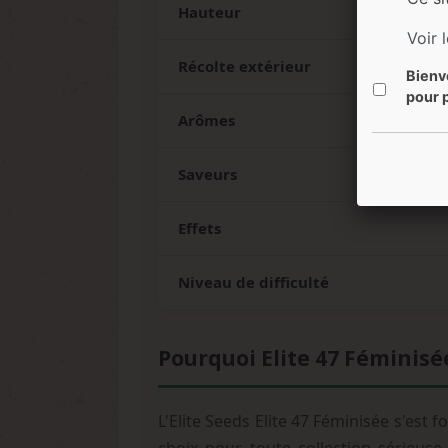
Hauteur
Voir 
Récolte extérieur
Bienv
pour p
Arômes
Saveurs
Effets
Niveau de difficulté
Pourquoi Elite 47 Féminisé
L'Elite Seeds Elite 47 Féminisée s'est