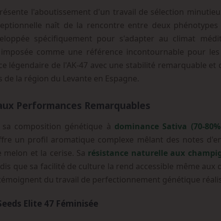
ésente l'aboutissement d'un travail de sélection minutie
ceptionnelle naît de la rencontre entre deux phénotypes
eloppée spécifiquement pour s'adapter au climat médi
imposée comme une référence incontournable pour les co
e légendaire de l'AK-47 avec une stabilité remarquable et 
ées de la région du Levante en Espagne.
 aux Performances Remarquables
ar sa composition génétique à
dominance Sativa (70-80%
ffre un profil aromatique complexe mêlant des notes d'ence
 melon et la cerise. Sa
résistance naturelle aux champi
andis que sa facilité de culture la rend accessible même aux 
témoignent du travail de perfectionnement génétique réalis
Seeds Elite 47 Féminisée