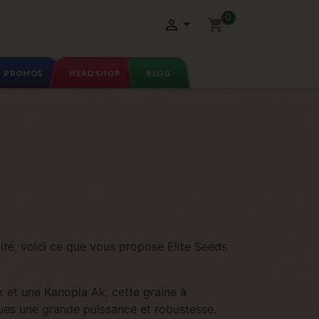
0

shopping_cart
PROMOS
HEADSHOP
BLOG
té, voici ce que vous propose Elite Seeds
 et une Kanopia Ak, cette graine à
ues une grande puissance et robustesse.