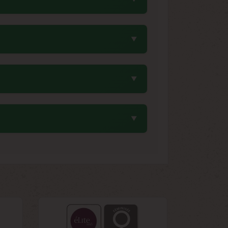
et une adaptation optimale au climat
ébutants. Sa robustesse naturelle, sa
buter une collection. Elle pardonne les
ais, sec et à l'abri de la lumière. Un
ions de température et d'humidité qui
tte sélection a permis d'optimiser sa
 méditerranéennes. Sa récolte en début
00-1000 g par plante en extérieur, avec
iques témoignent du potentiel génétique