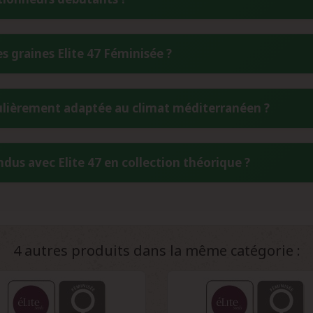
ique supérieure, une meilleure résistance aux champignons 
issance et les qualités aromatiques de l'AK-47 originale.
lassée comme une variété facile, parfaitement adaptée aux d
 graines Elite 47 Féminisée ?
e aux erreurs de manipulation en font un excellent choix pour dé
 des résultats remarquables.
 optimal d'Elite 47, conservez les graines dans un endroit fr
iculièrement adaptée au climat méditerranéen ?
étique avec un sachet dessiccant est idéal. Évitez les variat
es.
ppée et perfectionnée dans la région du Levante en Espagne. Ce
dus avec Elite 47 en collection théorique ?
 à la sécheresse et sa capacité à prospérer dans les conditions
climatique de cette région.
iels de rendement exceptionnels : 450-600 g/m² en intérieur et 4
3kg par plante dans des conditions optimales. Ces chiffres théor
ion.
4 autres produits dans la même catégorie :