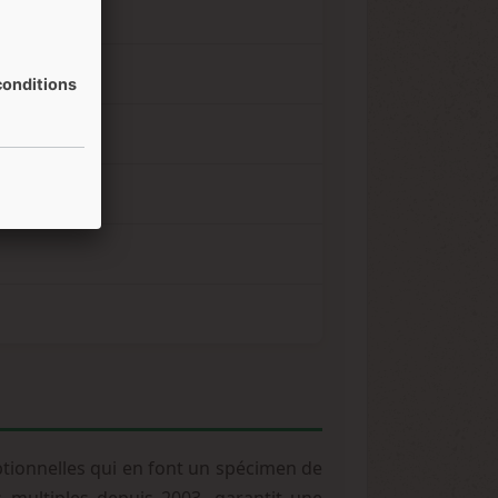
onditions
eptionnelles qui en font un spécimen de