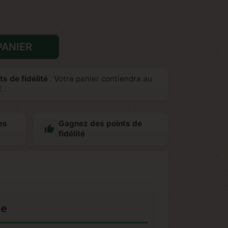
PANIER
ts de fidélité
. Votre panier contiendra au
€
.
es
Gagnez des points de

fidélité
ée