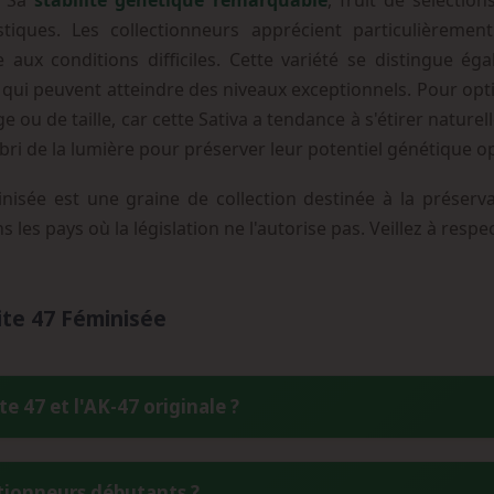
. Sa
stabilité génétique remarquable
, fruit de sélectio
tiques. Les collectionneurs apprécient particulièremen
 aux conditions difficiles. Cette variété se distingue é
ui peuvent atteindre des niveaux exceptionnels. Pour opti
e ou de taille, car cette Sativa a tendance à s'étirer nature
l'abri de la lumière pour préserver leur potentiel génétique o
inisée est une graine de collection destinée à la préserv
s les pays où la législation ne l'autorise pas. Veillez à res
ite 47 Féminisée
te 47 et l'AK-47 originale ?
ent entre deux phénotypes AK-47 spécifiquement sélectionnés (Bru
ctionneurs débutants ?