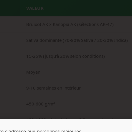
VALEUR
Bruixot AK x Kanopia AK (sélections AK-47)
Sativa dominante (70-80% Sativa / 20-30% Indica)
15-25% (jusqu'à 20% selon conditions)
Moyen
9-10 semaines en intérieur
450-600 g/m²
400-1000 g/plante (jusqu'à 3kg par plante)
te s'adresse aux personnes majeures.