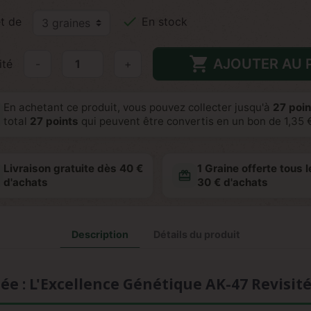

t de
En stock

AJOUTER AU 
ité
-
+
En achetant ce produit, vous pouvez collecter jusqu'à
27
poin
total
27
points
qui peuvent être convertis en un bon de
1,35 
Livraison gratuite dès 40 €
1 Graine offerte tous l
redeem
d'achats
30 € d'achats
Description
Détails du produit
sée : L'Excellence Génétique AK-47 Revisit