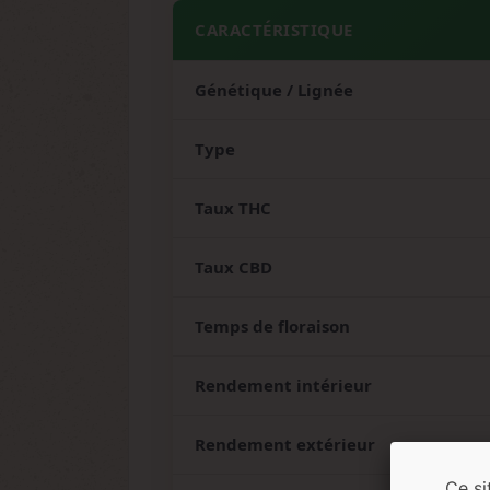
CARACTÉRISTIQUE
Génétique / Lignée
Type
Taux THC
Taux CBD
Temps de floraison
Rendement intérieur
Rendement extérieur
Ce si