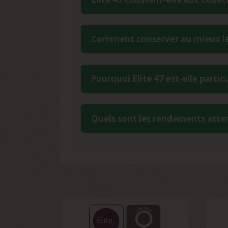
espagnole offre une stabilité génét
méditerranéen, tout en conservant la pu
Absolument, Elite 47 Féminisée est c
Comment conserver au mieux les
résistance aux maladies et sa toléranc
petites approximations tout en offrant
Pour préserver le potentiel génétique
Pourquoi Elite 47 est-elle part
réfrigérateur dans un contenant herm
pourraient altérer la viabilité des grain
Elite 47 a été spécifiquement dévelo
Quels sont les rendements atten
résistance à la chaleur, sa tolérance
octobre s'adapte parfaitement au cycle 
Elite 47 Féminisée présente des potent
des records pouvant atteindre jusqu'à 
remarquable de cette variété de collect