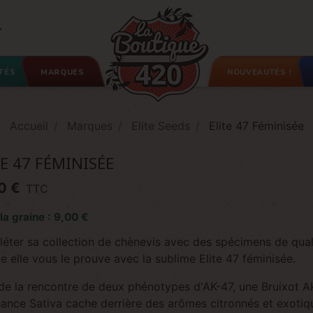

TÉS
MARQUES
NOUVEAUTÉS !
Accueil
Marques
Elite Seeds
Elite 47 Féminisée
TE 47 FÉMINISÉE
0 €
TTC
 la graine : 9,00 €
éter sa collection de chènevis avec des spécimens de quali
 elle vous le prouve avec la sublime Elite 47 féminisée.
 de la rencontre de deux phénotypes d'AK-47, une Bruixot Ak
ance Sativa cache derrière des arômes citronnés et exotiq