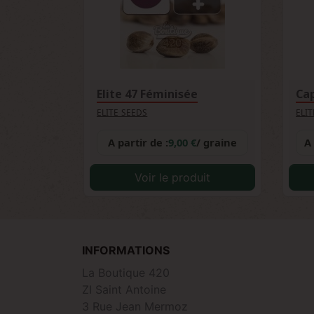
Elite 47 Féminisée
Cap
ELITE SEEDS
ELI
A partir de :
9,00 €
/ graine
A 
Voir le produit
INFORMATIONS
La Boutique 420
ZI Saint Antoine
3 Rue Jean Mermoz