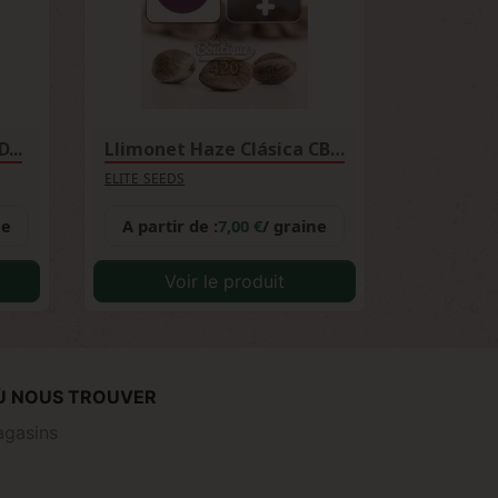
...
Llimonet Haze Clásica CBD...
ELITE SEEDS
ne
A partir de :
7,00 €
/ graine
Voir le produit
Ù NOUS TROUVER
gasins