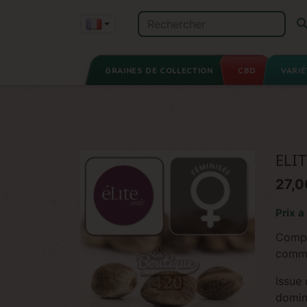
GRAINES DE COLLECTION
CBD
VARIÉ
ELI
27,0
Prix a
Compl
comme
Issue
domin