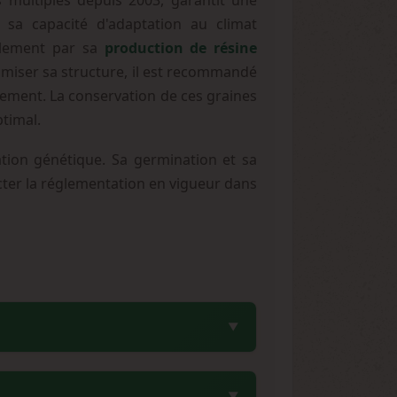
ns multiples depuis 2003, garantit une
t sa capacité d'adaptation au climat
galement par sa
production de résine
miser sa structure, il est recommandé
llement. La conservation de ces graines
ptimal.
ation génétique. Sa germination et sa
pecter la réglementation en vigueur dans
ixot AK x Kanopia AK). Cette sélection