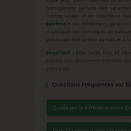
choix pour toute collection sérieuse
homogénéité parfaite des caractéris
méditerranéen et sa robustesse face
extrême
et ses rendements généreux q
d'appliquer des techniques de palissag
précieuses doit se faire au frais et à 
Important :
Elite Seeds Elite 47 Fém
culture sont strictement interdites dan
votre pays.
Questions Fréquentes sur El
Quelle est la différence entre Eli
Elite 47 est le résultat d'un croisem
Elite 47 convient-elle aux colle