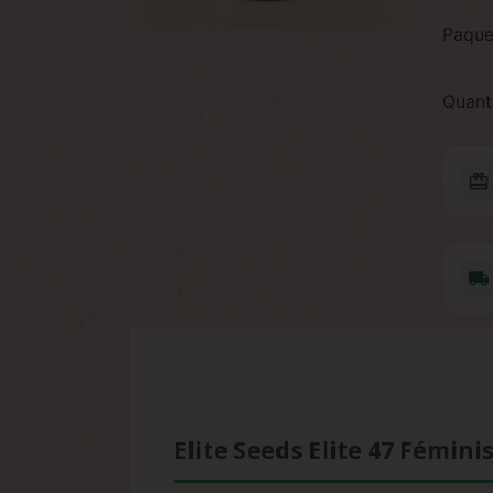
Paque
Quant
redeem
local_shipping
Elite Seeds Elite 47 Fémini