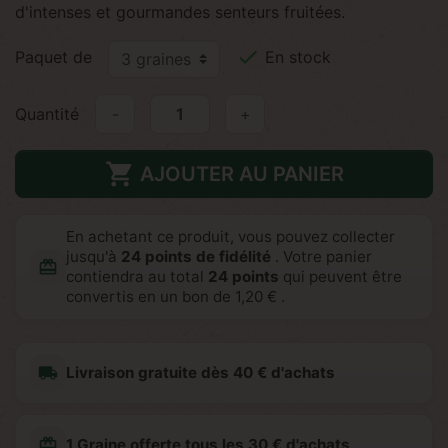
d'intenses et gourmandes senteurs fruitées.

Paquet de
En stock
Quantité
-
+

AJOUTER AU PANIER
En achetant ce produit, vous pouvez collecter
jusqu'à
24
points de fidélité
. Votre panier
redeem
contiendra au total
24
points
qui peuvent être
convertis en un bon de
1,20 €
.
local_shipping
Livraison gratuite dès 40 € d'achats
redeem
1 Graine offerte tous les 30 € d'achats