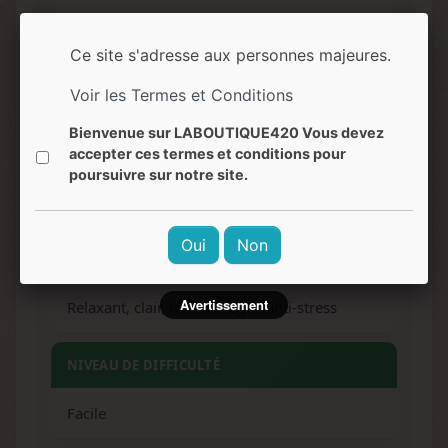
ARÔMES
Ce site s'adresse aux personnes majeures.
Citron, lime, gingembre, agrumes
Voir les Termes et Conditions
Bienvenue sur LABOUTIQUE420 Vous devez
SAVEURS
accepter ces termes et conditions pour
poursuivre sur notre site.
Citronnée, sucrée, acidulée, terreuse
Oui
Non
EFFETS
Avertissement
Relaxant, clair, mental, léger, anti-stress
NIVEAU DE DIFFICULTÉ
Facile