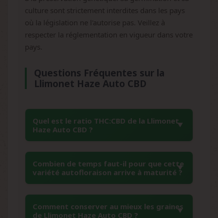
culture sont strictement interdites dans les pays
où la législation ne l'autorise pas. Veillez à
respecter la réglementation en vigueur dans votre
pays.
Questions Fréquentes sur la
Llimonet Haze Auto CBD
Quel est le ratio THC:CBD de la Llimonet
Haze Auto CBD ?
La Llimonet Haze Auto CBD présente un ratio
Combien de temps faut-il pour que cette
THC:CBD équilibré de 1:1, avec 7% de THC et
variété autofloraison arrive à maturité ?
8% de CBD. Cette composition unique en fait
une variété de collection particulièrement
Cette variété autofloraison d'Elite Seeds
recherchée pour son profil cannabinoïde
Comment conserver au mieux les graines
présente un cycle complet de 9 semaines
de Llimonet Haze Auto CBD ?
modéré et équilibré.