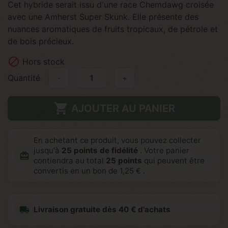
Cet hybride serait issu d'une race Chemdawg croisée
avec une Amherst Super Skunk. Elle présente des
nuances aromatiques de fruits tropicaux, de pétrole et
de bois précieux.

Hors stock
Quantité
-
+

AJOUTER AU PANIER
En achetant ce produit, vous pouvez collecter
jusqu'à
25
points de fidélité
. Votre panier
redeem
contiendra au total
25
points
qui peuvent être
convertis en un bon de
1,25 €
.
local_shipping
Livraison gratuite dès 40 € d'achats