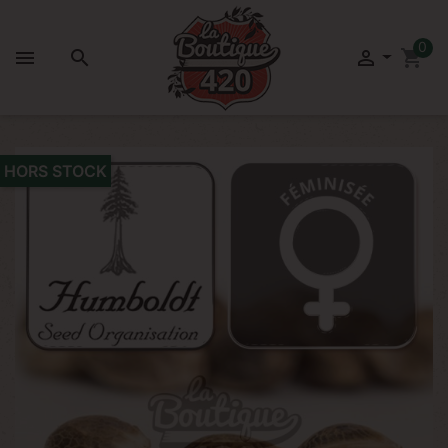
0



shopping_cart
HORS STOCK