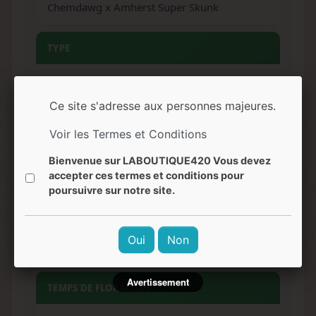
Chemdawg x Amherst Super Skunk
TYPE
Hybride à dominance Sativa (80% Sativa /
20% Indica)
Ce site s'adresse aux personnes majeures.
Voir les Termes et Conditions
TAUX THC
Bienvenue sur LABOUTIQUE420 Vous devez
27%
accepter ces termes et conditions pour
poursuivre sur notre site.
TAUX CBD
Oui
Non
0,1%
Avertissement
TEMPS DE FLORAISON