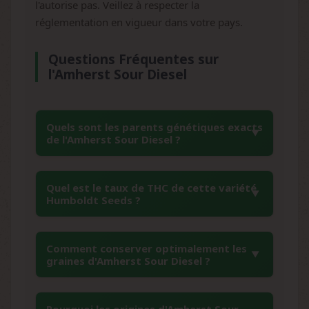
l'autorise pas. Veillez à respecter la
réglementation en vigueur dans votre pays.
Questions Fréquentes sur
l'Amherst Sour Diesel
Quels sont les parents génétiques exacts
de l'Amherst Sour Diesel ?
L'Amherst Sour Diesel résulte du croisement
Quel est le taux de THC de cette variété
entre une Chemdawg et une Amherst Super
Humboldt Seeds ?
Skunk. Cette combinaison génétique a été
développée en Californie, dans la région de
L'Amherst Sour Diesel de Humboldt Seed
Mendocino, créant un hybride unique qui
Comment conserver optimalement les
Organization présente un taux de THC
graines d'Amherst Sour Diesel ?
conserve les meilleures caractéristiques de
particulièrement élevé de 27%, ce qui en fait
ses deux parents légendaires.
une variété très puissante. Le taux de CBD
Pour maintenir la viabilité des graines,
reste faible à 0,1%, créant un profil