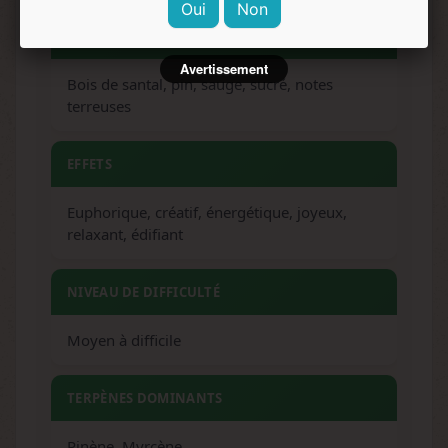
Oui
Non
SAVEURS
Avertissement
Bois de santal, pin, sauge, sucré, notes
terreuses
EFFETS
Euphorique, créatif, énergétique, joyeux,
relaxant, édifiant
NIVEAU DE DIFFICULTÉ
Moyen à difficile
TERPÈNES DOMINANTS
Pinène, Myrcène