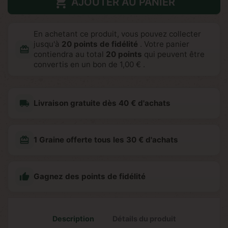

AJOUTER AU PANIER
En achetant ce produit, vous pouvez collecter
jusqu'à
20
points de fidélité
. Votre panier
redeem
contiendra au total
20
points
qui peuvent être
convertis en un bon de
1,00 €
.
local_shipping
Livraison gratuite dès 40 € d'achats
redeem
1 Graine offerte tous les 30 € d'achats

Gagnez des points de fidélité
Description
Détails du produit