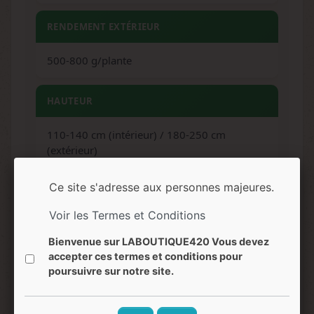
RENDEMENT EXTÉRIEUR
500-800 g/plante
HAUTEUR
110-140 cm (intérieur) / 180-250 cm
(extérieur)
Ce site s'adresse aux personnes majeures.
RÉCOLTE EXTÉRIEUR
Voir les Termes et Conditions
Mi-octobre
Bienvenue sur LABOUTIQUE420 Vous devez
accepter ces termes et conditions pour
ARÔMES
poursuivre sur notre site.
Bois de santal, pin, sauge, épicé, encens