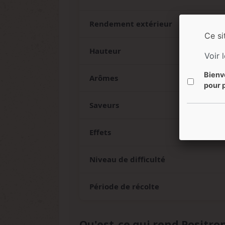
Rendement extérieur
Ce si
Hauteur
Voir 
Bienv
Arômes
pour p
Saveurs
Effets
Niveau de difficulté
Période de récolte
Qu'est-ce qui rend Positro