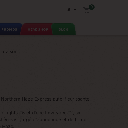
0

shopping_cart
PROMOS
HEADSHOP
BLOG
loraison
a Northern Haze Express auto-fleurissante.
rn Lights #5 et d'une Lowryder #2, sa
n chènevis gorgé d'abondance et de force,
e Haze.