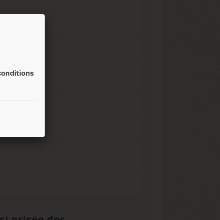
onditions
si prisée des