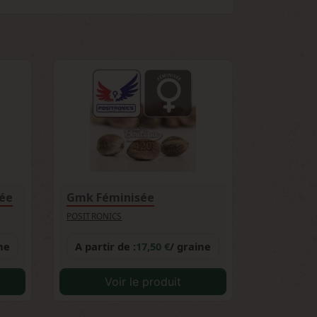
lle aux champignons en font une variété
sible.
sée
Gmk Féminisée
POSITRONICS
ne
A partir de :
17,50 €
/ graine
Voir le produit