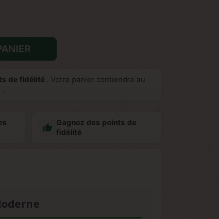
PANIER
s de fidélité
. Votre panier contiendra au
€
.
es
Gagnez des points de

fidélité
 Moderne