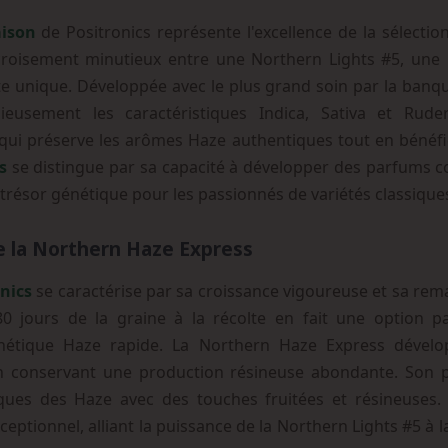
aison
de Positronics représente l'excellence de la sélecti
u croisement minutieux entre une Northern Lights #5, une
nte unique. Développée avec le plus grand soin par la banqu
usement les caractéristiques Indica, Sativa et Rudera
qui préserve les arômes Haze authentiques tout en bénéficia
s
se distingue par sa capacité à développer des parfums 
le trésor génétique pour les passionnés de variétés classiques
e la Northern Haze Express
onics
se caractérise par sa croissance vigoureuse et sa re
0 jours de la graine à la récolte en fait une option pa
énétique Haze rapide. La Northern Haze Express dével
en conservant une production résineuse abondante. Son 
tiques des Haze avec des touches fruitées et résineuses
eptionnel, alliant la puissance de la Northern Lights #5 à