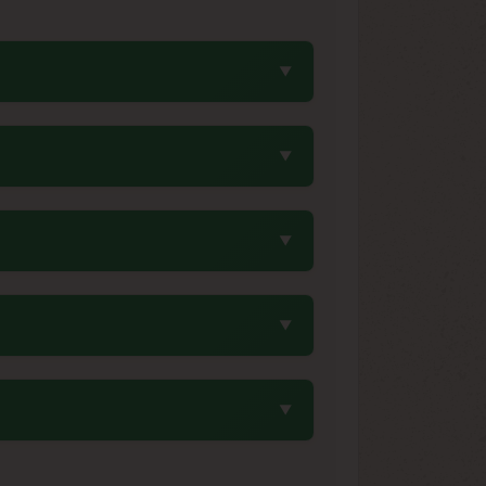
yder #2. Cette combinaison génétique
priétés autoflorissantes de la Ruderalis
olte. Cette rapidité exceptionnelle pour
e floraison automatique indépendante de
ec, idéalement entre 6-8°C, avec un taux
vec des sachets dessiccants constitue un
siques, enrichi de parfums de bois de
éant un profil olfactif sophistiqué qui
cellent choix pour les collectionneurs