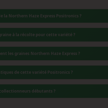
de la Northern Haze Express Positronics ?
 croisement entre une Northern Lights #5 x Haze et une Lowr
raine à la récolte pour cette variété ?
ica de la Northern Lights, la complexité Sativa des Haze et les pro
e Sativa particulièrement équilibré.
présente un cycle complet de 75 à 80 jours de la graine à la réc
t les graines Northern Haze Express ?
 grâce à l'intégration de la génétique Ruderalis, permettant un
nes de collection, conservez-les dans un environnement frais et s
tiques de cette variété Positronics ?
 contenants hermétiques à l'abri de la lumière. Un réfrigérateur a
ur maintenir leur potentiel génétique sur plusieurs années.
n bouquet aromatique complexe dominé par les notes Haze clas
 collectionneurs débutants ?
également des nuances de bois oriental, de résine et de pin, cr
raditionnelles avec une touche de modernité.
ntre facile et moyen, la Northern Haze Express représente un ex