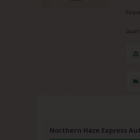
Paque
Quant
redeem
local_shipping
Northern Haze Express Aut