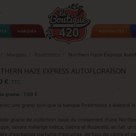

TÉS
MARQUES
NOUVEAUTÉS !
Marques
Positronics
Northern Haze Express Autof
THERN HAZE EXPRESS AUTOFLORAISON
0 €
TTC
 la graine : 7,00 €
 avec une grand soin que la banque Positronics a élaboré l
dide graine de collection issue du croisement d'une Northe
que, savant mélange Indica, Sativa et Ruderalis, en fait u
ibère d'agréables parfums d'agrumes, de bois de cèdre et d