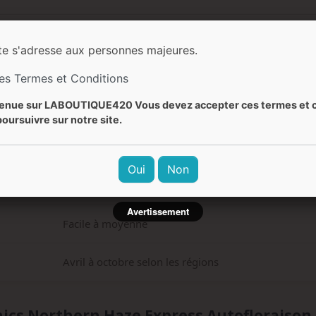
50-120g par plante
te s'adresse aux personnes majeures.
Jusqu'à 150cm en extérieur
les Termes et Conditions
enue sur LABOUTIQUE420 Vous devez accepter ces termes et c
Haze, bois de cèdre, agrumes, bois oriental, résine
oursuivre sur notre site.
Haschisch, résine, boisé, fruité, pin
Oui
Non
Calmant, sociable, relaxé, bavard, clair, actif
Avertissement
Facile à moyenne
Avril à octobre selon les régions
nics Northern Haze Express Autofloraison 