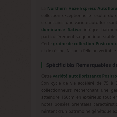
La
Northern Haze Express Autoflor
collection exceptionnelle résulte d
créant ainsi une variété autoflorissa
dominance Sativa
intègre harmonie
particulièrement sa génétique stable 
Cette
graine de collection Positronic
et de résine, faisant d'elle un véritab
Spécificités Remarquables d
Cette
variété autoflorissante Positr
Son cycle de vie accéléré de 75 à 8
collectionneurs recherchant une g
atteindre 150cm en extérieur, tout 
notes boisées orientales caractéris
héritent d'un patrimoine génétique exc