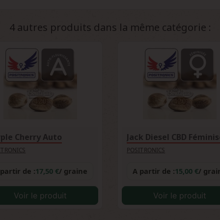
étiques Haze. Sa nature autoflorissante et sa résistance nature
itier aux spécificités des variétés Sativa dans un format plus acces
4 autres produits dans la même catégorie :
ple Cherry Auto
Jack Diesel CBD Fémini
ITRONICS
POSITRONICS
partir de :
17,50 €
/ graine
A partir de :
15,00 €
/ grai
Voir le produit
Voir le produit