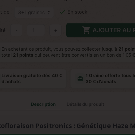

t de
En stock

AJOUTER AU 
ité
-
+
En achetant ce produit, vous pouvez collecter jusqu'à
21
point
total
21
points
qui peuvent être convertis en un bon de
1,05 
Livraison gratuite dès 40 €
1 Graine offerte tous l
redeem
d'achats
30 € d'achats
Description
Détails du produit
ofloraison Positronics : Génétique Haze