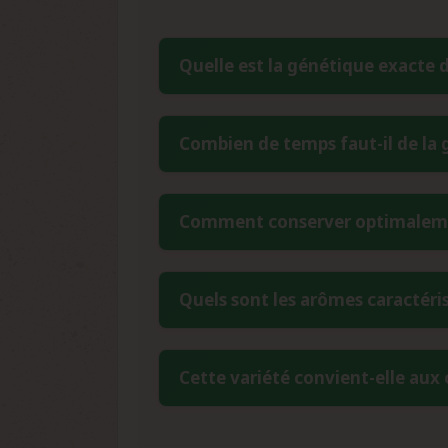
Quelle est la génétique exacte 
La Northern Haze Express résulte du
Combien de temps faut-il de la g
unique intègre les caractéristiques Ind
Lowryder, créant un hybride à dominanc
La Northern Haze Express Autofloraison 
Comment conserver optimalemen
une génétique Haze est rendue possible
la photopériode.
Pour préserver la viabilité de ces grai
Quels sont les arômes caractéris
d'humidité inférieur à 9%. Utilisez des
excellent environnement de stockage po
La Northern Haze Express développe u
Cette variété convient-elle aux
cèdre et d'agrumes frais. On retrouve 
rappelle les meilleures variétés Haze t
Avec un niveau de difficulté évalué e