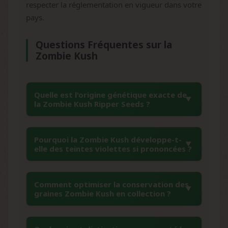
respecter la réglementation en vigueur dans votre
pays.
Questions Fréquentes sur la
Zombie Kush
Quelle est l'origine génétique exacte de
la Zombie Kush Ripper Seeds ?
La Zombie Kush résulte d'un croisement
Pourquoi la Zombie Kush développe-t-
complexe entre un clone élite appelé Sidéral
elle des teintes violettes si prononcées ?
(lui-même issu de Lavender Kush x Amnesia)
et la célèbre Bubba Kush. Cette combinaison
Les teintes violettes caractéristiques de la
génétique tripartite confère à la variété ses
Comment optimiser la conservation des
Zombie Kush proviennent de sa génétique
graines Zombie Kush en collection ?
caractéristiques uniques : la structure indica
riche en anthocyanes, des pigments naturels
compacte de la Bubba Kush, les arômes
hérités principalement de la lignée Lavender
floraux de la Lavender Kush et la vigueur de
Pour une conservation optimale, stockez les
Kush. Ces colorations se manifestent