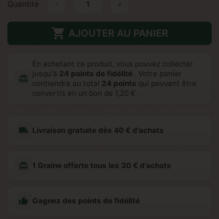
Quantité
-
+

AJOUTER AU PANIER
En achetant ce produit, vous pouvez collecter
jusqu'à
24
points de fidélité
. Votre panier
redeem
contiendra au total
24
points
qui peuvent être
convertis en un bon de
1,20 €
.
local_shipping
Livraison gratuite dès 40 € d'achats
redeem
1 Graine offerte tous les 30 € d'achats

Gagnez des points de fidélité