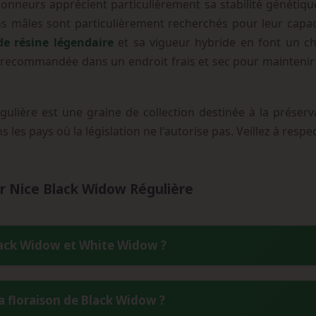
tionneurs apprécient particulièrement sa stabilité génétiqu
ns mâles sont particulièrement recherchés pour leur capaci
de résine légendaire
et sa vigueur hybride en font un cho
recommandée dans un endroit frais et sec pour maintenir l
lière est une graine de collection destinée à la préserv
s les pays où la législation ne l'autorise pas. Veillez à res
r Nice Black Widow Régulière
Black Widow et White Widow ?
té la White Widow originale créée par Shantibaba. Quand il a qui
a floraison de Black Widow ?
mée Black Widow chez Mr Nice Seeds. Les White Widow actue