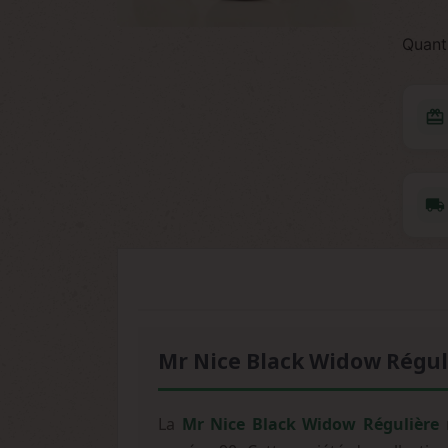
Quant
redeem
local_shipping
Mr Nice Black Widow Régul
La
Mr Nice Black Widow Régulière
r