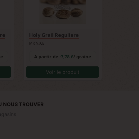
re
Holy Grail Reguliere
MR NICE
ne
A partir de :
7,78 €
/ graine
Voir le produit
Ù NOUS TROUVER
gasins