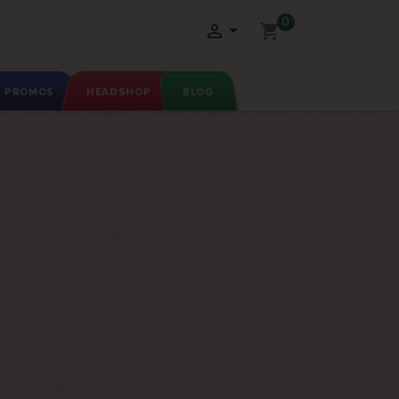
0

shopping_cart
PROMOS
HEADSHOP
BLOG