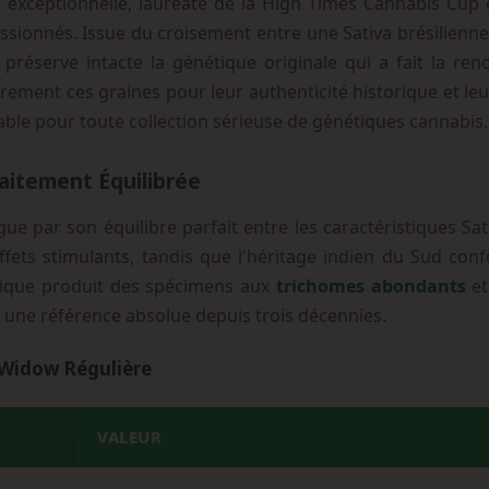
n exceptionnelle, lauréate de la High Times Cannabis Cup 
ssionnés. Issue du croisement entre une Sativa brésilienne 
préserve intacte la génétique originale qui a fait la r
rement ces graines pour leur authenticité historique et le
able pour toute collection sérieuse de génétiques cannabis.
aitement Équilibrée
gue par son équilibre parfait entre les caractéristiques Sat
ffets stimulants, tandis que l'héritage indien du Sud con
nique produit des spécimens aux
trichomes abondants
et
e une référence absolue depuis trois décennies.
 Widow Régulière
VALEUR