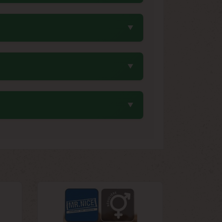
ette durée modérée en fait une variété
 g/m² en intérieur.
entre 6 et 8°C avec un taux d'humidité
e l'environnement idéal pour préserver
s essentiels pour la sélection et les
eure, particulièrement appréciées des
extérieur. Sa production exceptionnelle
indre 25% selon les phénotypes.