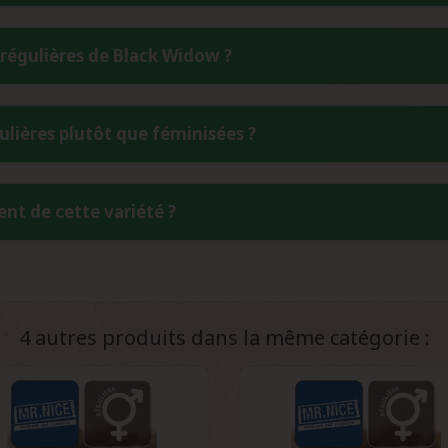
s de cette génétique originale.
à 10 semaines selon les conditions de culture et le phénotype. C
régulières de Black Widow ?
débutants, tout en offrant des rendements généreux de 350 à 450
ez les graines dans un endroit frais, sec et sombre, idéalement 
ulières plutôt que féminisées ?
 un contenant hermétique avec un sachet déshydratant constitu
nétique complète et non modifiée, incluant les spécimens mâle
nt de cette variété ?
lement une meilleure stabilité génétique et une vigueur supéri
leurs projets de breeding.
w produit 350-450 g/m² en intérieur et 300-400 g par plante en 
intéressante pour l'extraction, avec des taux de THC pouvant atte
4 autres produits dans la même catégorie :