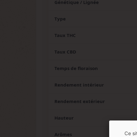
Génétique / Lignée
Type
Taux THC
Taux CBD
Temps de floraison
Rendement intérieur
Rendement extérieur
Hauteur
Ce si
Arômes