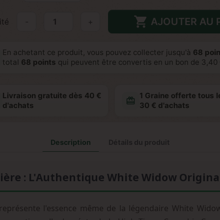

AJOUTER AU 
ité
-
+
En achetant ce produit, vous pouvez collecter jusqu'à
68
poin
total
68
points
qui peuvent être convertis en un bon de
3,40
Livraison gratuite dès 40 €
1 Graine offerte tous l
redeem
d'achats
30 € d'achats
Description
Détails du produit
ière : L'Authentique White Widow Origina
eprésente l'essence même de la légendaire White Widow