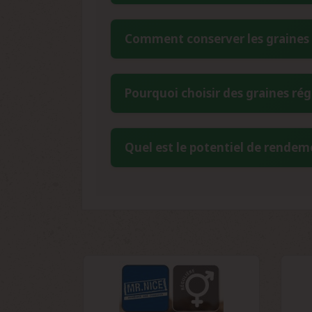
reproductions ou des versions modifiée
La période de floraison s'étend de 8 
Comment conserver les graines 
accessible même pour les cultivateurs 
Pour une conservation optimale, stock
Pourquoi choisir des graines rég
inférieur à 9%. Un réfrigérateur dans
leur viabilité sur plusieurs années.
Les graines régulières offrent la gé
Quel est le potentiel de rendeme
croisements. Elles présentent généra
collectionneurs et sélectionneurs pour 
En conditions optimales, la Black Wido
de trichomes la rend particulièrement 