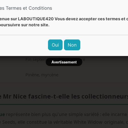
les Termes et Conditions
Sucrée, épicée, menthol, terreuse, boisée
enue sur LABOUTIQUE420 Vous devez accepter ces termes et c
oursuivre sur notre site.
Euphorique, stimulant, créatif, relaxant, équilibré
Facile à moyennement facile
Oui
Non
Fin septembre - début octobre
Avertissement
Pinène, myrcène
Mr Nice fascine-t-elle les collectionneur
que
représente bien plus qu'une simple variété : elle incarn
 Seeds, elle constitue la véritable White Widow originale