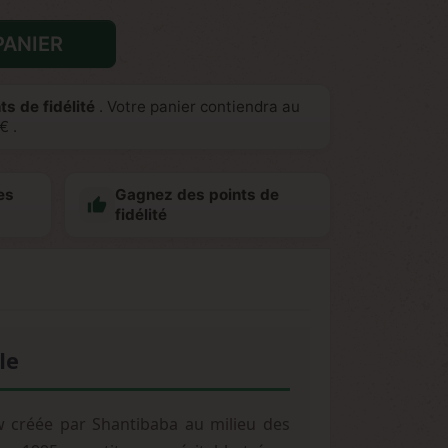
PANIER
ts de fidélité
. Votre panier contiendra au
 €
.
es
Gagnez des points de

fidélité
le
 créée par Shantibaba au milieu des