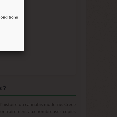
onditions
s ?
e l'histoire du cannabis moderne. Créée
, contrairement aux nombreuses copies