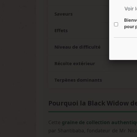
Voir 
Saveurs
Bienv
pour p
Effets
Niveau de difficulté
Récolte extérieur
Terpènes dominants
Pourquoi la Black Widow de 
Cette
graine de collection authenti
par Shantibaba, fondateur de Mr Nice