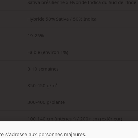
Sativa brésilienne x Hybride Indica du Sud de l'Inde
Hybride 50% Sativa / 50% Indica
19-25%
Faible (environ 1%)
8-10 semaines
350-450 g/m²
300-400 g/plante
100-140 cm (intérieur) / 200+ cm (extérieur)
te s'adresse aux personnes majeures.
Doux, boisé, pin, terreux, floral