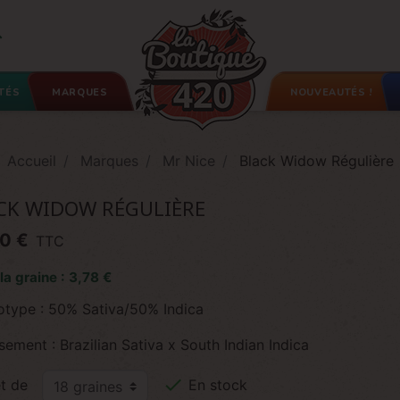

TÉS
MARQUES
NOUVEAUTÉS !
Accueil
Marques
Mr Nice
Black Widow Régulière
CK WIDOW RÉGULIÈRE
0 €
TTC
 la graine : 3,78 €
otype : 50% Sativa/50% Indica
sement : Brazilian Sativa x South Indian Indica

t de
En stock