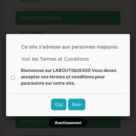
(extérieur)
RÉCOLTE EXTÉRIEUR
Mi-octobre
Ce site s'adresse aux personnes majeures.
ARÔMES
Voir les Termes et Conditions
Citron, agrumes, diesel, terreux, pin
Bienvenue sur LABOUTIQUE420 Vous devez
accepter ces termes et conditions pour
SAVEURS
poursuivre sur notre site.
Citron intense, agrumes, légèrement sucré,
terreux
Oui
Non
TERPÈNES DOMINANTS
Avertissement
Limonène, myrcène