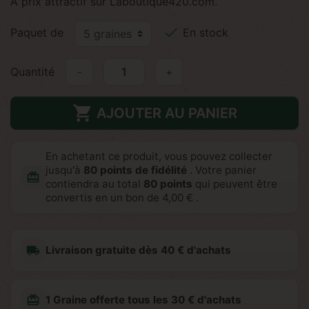
A prix attractif sur Laboutique420.com.

Paquet de
En stock
Quantité
-
+

AJOUTER AU PANIER
En achetant ce produit, vous pouvez collecter
jusqu'à
80
points de fidélité
. Votre panier
redeem
contiendra au total
80
points
qui peuvent être
convertis en un bon de
4,00 €
.
local_shipping
Livraison gratuite dès 40 € d'achats
redeem
1 Graine offerte tous les 30 € d'achats