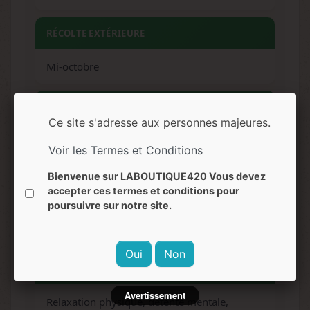
RÉCOLTE EXTÉRIEURE
Mi-octobre
ARÔMES
Ce site s'adresse aux personnes majeures.
Fruité, sucré, terreux, épicé
Voir les Termes et Conditions
Bienvenue sur LABOUTIQUE420 Vous devez
SAVEURS
accepter ces termes et conditions pour
poursuivre sur notre site.
Extrêmement sucré, fruité, bonbons acidulés,
notes terreuses
Oui
Non
EFFETS
Avertissement
Relaxation physique, détente mentale,