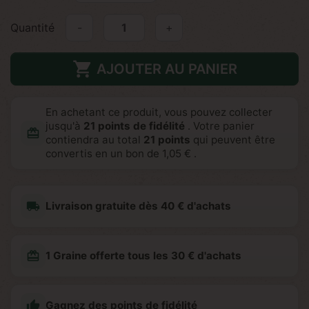
Quantité
-
+

AJOUTER AU PANIER
En achetant ce produit, vous pouvez collecter
jusqu'à
21
points de fidélité
. Votre panier
redeem
contiendra au total
21
points
qui peuvent être
convertis en un bon de
1,05 €
.
local_shipping
Livraison gratuite dès 40 € d'achats
redeem
1 Graine offerte tous les 30 € d'achats

Gagnez des points de fidélité